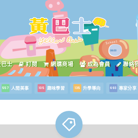
黃巴士
訂閱
網購商場
成為會員
聯絡
人間美事
趣味學習
升學導向
專家分享
557
105
135
693