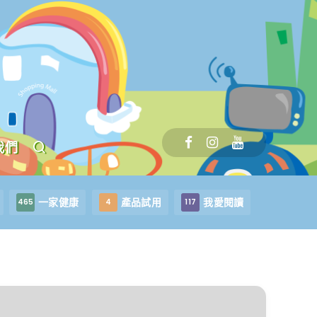
我們
一家健康
產品試用
我愛閱讀
465
4
117