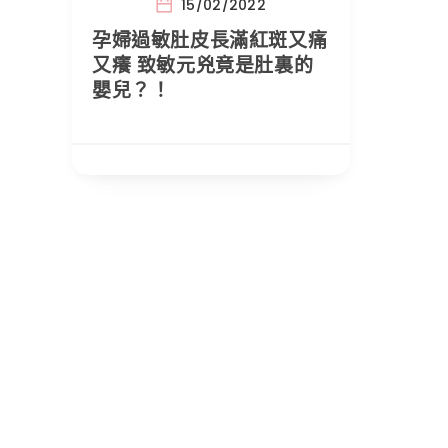
15/02/2022
孕婦過敏肚皮長滿紅斑又痛
又癢 致敏元兇竟是肚裏的
嬰兒？！