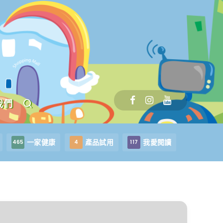
我們
一家健康
產品試用
我愛閱讀
465
4
117