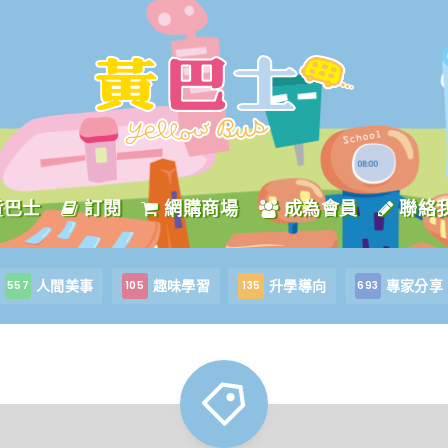
黃巴士
訂閱
網購商場
成為會員
聯絡
人間美事
趣味學習
升學導向
專家分享
557
105
135
693