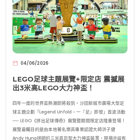
04/06/2026
LEGO足球主題展覽+限定店 震撼展
出3米高LEGO大力神盃！
四年一度的世界盃熱潮即將殺到，沙田新城市廣場大型足
球主題企劃「Legend Unfold・一『足』即發」首波活動
── LEGO《拼出足球傳奇》展覽暨期間限定店隆重登場！
展覽最矚目的是由本地著名樂高專業認證大師洪子健
Andy Hung拼砌的三米高巨型大力神盃裝置，現場亦設有