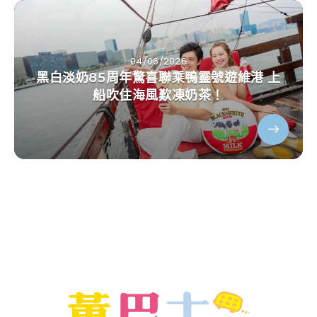
04/06/2026
黑白淡奶85周年驚喜聯乘鴨靈號遊維港 上
船吹住海風歎凍奶茶！