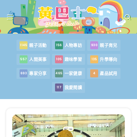
親子活動
人物專訪
親子育兒
1145
156
930
人間美事
趣味學習
升學導向
557
105
135
專家分享
一家健康
產品試用
693
465
4
我愛閱讀
117