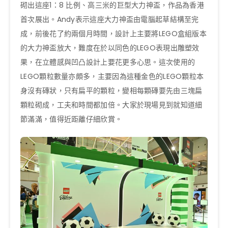
砌出這座1：8 比例、高三米的巨型大力神盃，作品為香港
首次展出。Andy表示這座大力神盃由電腦起草結構至完
成，前後花了約兩個月時間，設計上主要將LEGO盒組版本
的大力神盃放大，難度在於以同色的LEGO表現出雕塑效
果，在立體感與凹凸設計上要花更多心思。這次使用的
LEGO顆粒數量亦頗多，主要因為這種金色的LEGO顆粒本
身沒有磚狀，只有扁平的顆粒，變相每顆磚要先由三塊扁
顆粒砌成，工夫和時間都加倍。大家於現場見到就知道細
節滿滿，值得近距離仔細欣賞。