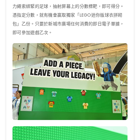
力繩索綁緊的足球，抽射屏幕上的分數標靶，即可得分。
憑指定分數，就有機會贏取獨家「LEGO迷你版球衣拼砌
包」乙份。只要於新城市廣場任何消費的即日電子單據，
即可參加遊戲乙次。