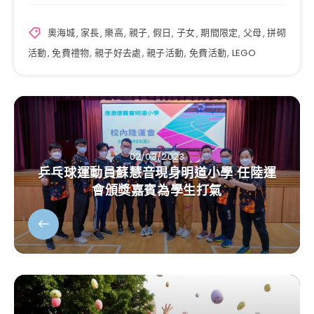
奧海城
,
家長
,
樂高
,
親子
,
假日
,
子女
,
期間限定
,
父母
,
拼砌
活動
,
免費禮物
,
親子好去處
,
親子活動
,
免費活動
,
LEGO
02/03/2023
乒乓球運動員蘇慧音現身明道小學 任陸運
會頒獎嘉賓為學生打氣