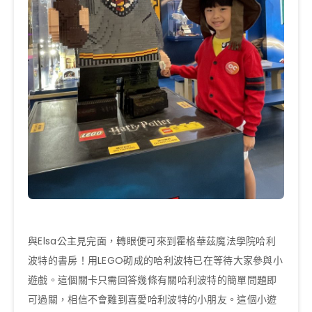
與Elsa公主見完面，轉眼便可來到霍格華茲魔法學院哈利
波特的書房！用LEGO砌成的哈利波特已在等待大家參與小
遊戲。這個關卡只需回答幾條有關哈利波特的簡單問題即
可過關，相信不會難到喜愛哈利波特的小朋友。這個小遊