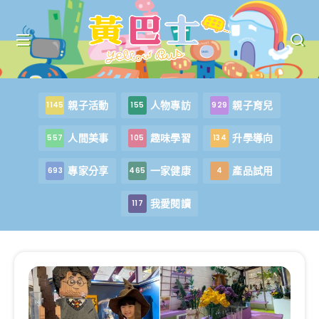
親子活動
人物專訪
親子育兒
1145
155
929
人間美事
趣味學習
升學導向
557
105
134
專家分享
一家健康
產品試用
693
465
4
我愛閱讀
117