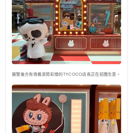
展覽後方有倚着滾筒彩燈的TYCOCO店長正在招攬生意。