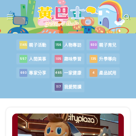
親子活動
人物專訪
親子育兒
1145
156
930
人間美事
趣味學習
升學導向
557
105
135
專家分享
一家健康
產品試用
693
465
4
我愛閱讀
117