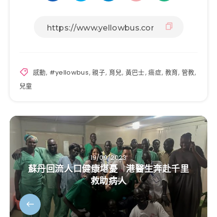
感動
,
#yellowbus
,
親子
,
育兒
,
黃巴士
,
癌症
,
教育
,
管教
,
兒童
19/09/2023
蘇丹回流人口健康堪憂 港醫生奔赴千里
救助病人