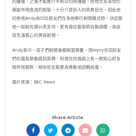
的腫瘤，之後才能進行手術以切除腫瘤，而他尤其害怕化
療副作用造成的脫髮，十分介意別人的奇異目光。因此他
的爸爸Andy和12位朋友們在為他舉行剃頭儀式時，決定跟
他一起剃光頭以表支持，更有兩位髮型師自動請纓，為這
班充滿善心的男孩剃頭。
Andy表示，孩子們剃頭後都相當興奮，而Harry亦因好友
們的義氣舉動感到高興，知道在抗癌路上有一群知心好友
陪伴他面對，相信他定能更為勇敢地迎戰病魔。
圖片來源：BBC News
Share Article: