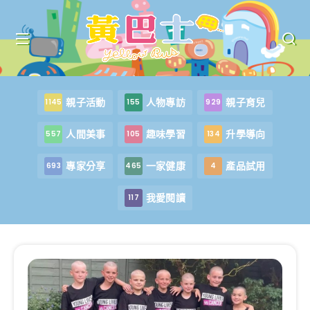
親子活動
人物專訪
親子育兒
1145
155
929
人間美事
趣味學習
升學導向
557
105
134
專家分享
一家健康
產品試用
693
465
4
我愛閱讀
117