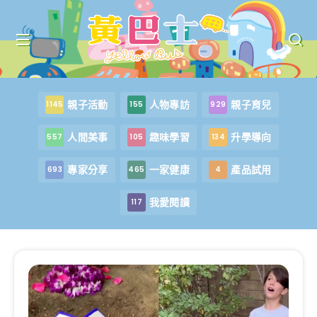
親子活動
人物專訪
親子育兒
1145
155
929
人間美事
趣味學習
升學導向
557
105
134
專家分享
一家健康
產品試用
693
465
4
我愛閱讀
117