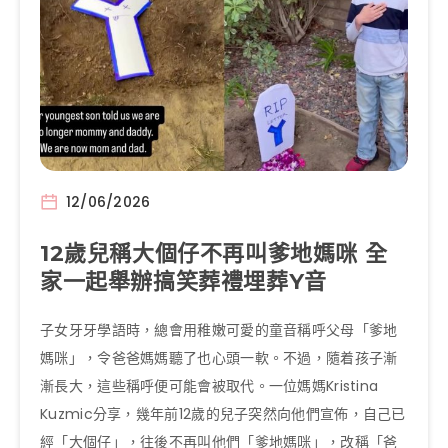
12/06/2026
12歲兒稱大個仔不再叫爹地媽咪 全
家一起舉辦搞笑葬禮埋葬Y音
子女牙牙學語時，總會用稚嫩可愛的童音稱呼父母「爹地
媽咪」，令爸爸媽媽聽了也心頭一軟。不過，隨着孩子漸
漸長大，這些稱呼便可能會被取代。一位媽媽Kristina
Kuzmic分享，幾年前12歲的兒子突然向他們宣佈，自己已
經「大個仔」，往後不再叫他們「爹地媽咪」，改稱「爸