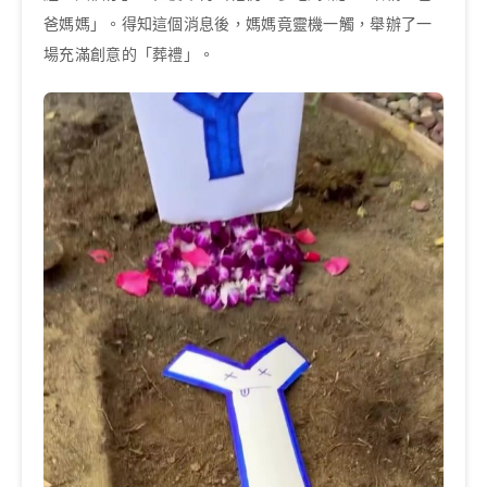
爸媽媽」。得知這個消息後，媽媽竟靈機一觸，舉辦了一
場充滿創意的「葬禮」。