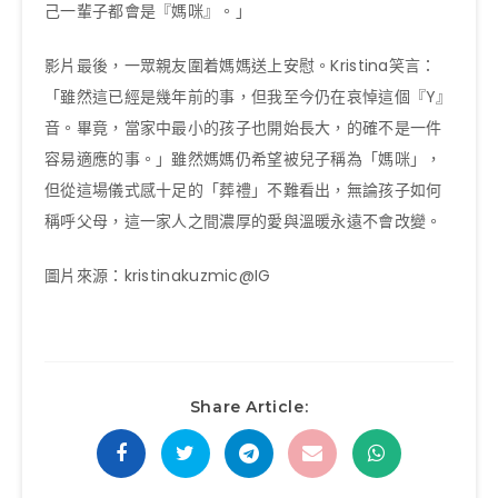
己一輩子都會是『媽咪』。」
影片最後，一眾親友圍着媽媽送上安慰。Kristina笑言：
「雖然這已經是幾年前的事，但我至今仍在哀悼這個『Y』
音。畢竟，當家中最小的孩子也開始長大，的確不是一件
容易適應的事。」雖然媽媽仍希望被兒子稱為「媽咪」，
但從這場儀式感十足的「葬禮」不難看出，無論孩子如何
稱呼父母，這一家人之間濃厚的愛與溫暖永遠不會改變。
圖片來源：kristinakuzmic@IG
Share Article: