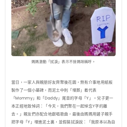
媽媽激動「拭淚」表示不捨媽咪稱呼。
當日，一家人與親朋好友齊聚後花園，煞有介事地用紙板
製作了一個小墓碑，而泥土中則「埋葬」着代表
「Mommy」和「Daddy」尾音的字母「Y」。兒子更一
本正經地致悼詞：「今天，我們聚在一起悼念Y字的離
去。」親友們亦配合地獻唱歌曲，最後由媽媽用鏟子親手
把字母「Y」埋進泥土裏，並假裝拭淚說：「我原本以為自