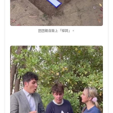
囝囝親自致上「悼詞」。