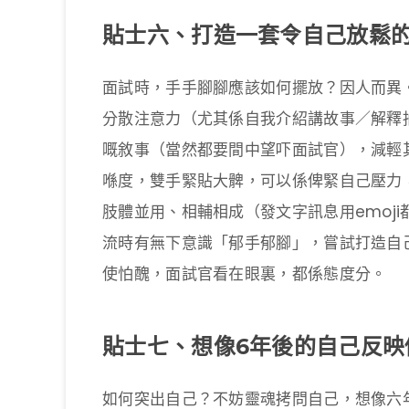
貼士六、打造一套令自己放鬆
面試時，手手腳腳應該如何擺放？因人而異
分散注意力（尤其係自我介紹講故事／解釋
嘅敘事（當然都要間中望吓面試官），減輕
喺度，雙手緊貼大髀，可以係俾緊自己壓力
肢體並用、相輔相成（發文字訊息用emoj
流時有無下意識「郁手郁腳」，嘗試打造自
使怕醜，面試官看在眼裏，都係態度分。
貼士七、想像6年後的自己反映
如何突出自己？不妨靈魂拷問自己，想像六