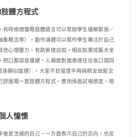
的肢體方程式
。有時候適當嘅肢體語言可以幫助學生緩解緊張／
抽象概念等），動作演繹可以幫作學生專注於自己
其他心理壓力，有助表達自如。相反如果成舊木坐
，把口都容易僵硬。人類面對面表達往往係口頭同
i都係類似道理）。大家不妨留意平時與朋友放鬆交
己舒服嘅一套肢體方程式，應用係面試場景度。唔
個人憧憬
年後是怎樣的自己。一方面表示自己的志向，也反