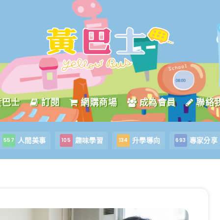
黃巴士
訂閱
網購商場
成為會員
聯絡
人間美事
趣味學習
升學導向
專家分享
557
105
134
693