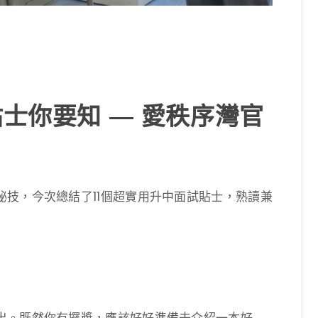
貼士你要知 — 愛秩序灣官
技，今次總結了11個超實用升中面試貼士，熟讀兼