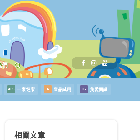
我們
一家健康
產品試用
我愛閱讀
465
4
117
相關文章