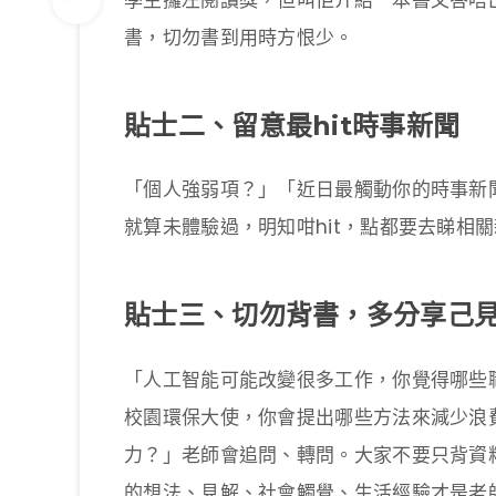
學生攞左閱讀獎，但叫佢介紹一本書又答唔
書，切勿書到用時方恨少。
貼士二、留意最hit時事新聞
「個人強弱項？」「近日最觸動你的時事新聞？」
就算未體驗過，明知咁hit，點都要去睇相
貼士三、切勿背書，多分享己
「人工智能可能改變很多工作，你覺得哪些
校園環保大使，你會提出哪些方法來減少浪
力？」老師會追問、轉問。大家不要只背資
的想法、見解、社會觸覺、生活經驗才是老