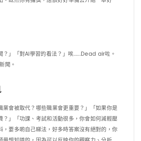
出。既然你有攞獎，應該好好準備去介紹一本好
「對AI學習的看法？」唉…….Dead air咗。
關新聞。
見
職業會被取代？哪些職業會更重要？」「如果你是
費？」「功課、考試和活動很多，你會如何減輕壓
料，要多啲自己睇法，好多時答案沒有絕對的，你
師最想知道的，因為可以反映你的觀察力、分析