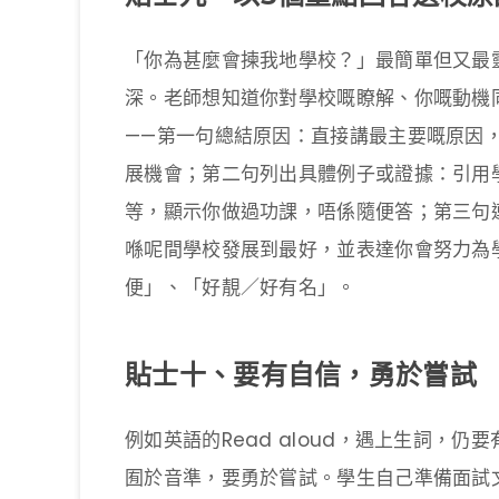
「你為甚麼會揀我地學校？」最簡單但又最
深。老師想知道你對學校嘅瞭解、你嘅動機
——第一句總結原因：直接講最主要嘅原因
展機會；第二句列出具體例子或證據：引用
等，顯示你做過功課，唔係隨便答；第三句
喺呢間學校發展到最好，並表達你會努力為
便」、「好靚／好有名」。
貼士十、要有自信，勇於嘗試
例如英語的Read aloud，遇上生詞，
囿於音準，要勇於嘗試。學生自己準備面試