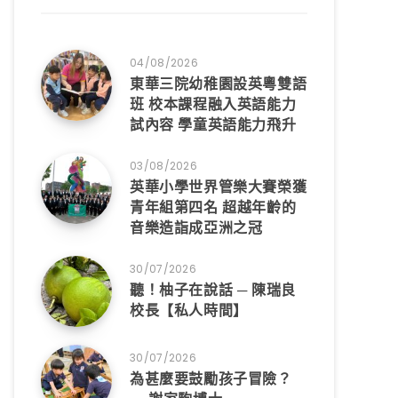
04/08/2026
東華三院幼稚園設英粵雙語
班 校本課程融入英語能力
試內容 學童英語能力飛升
03/08/2026
英華小學世界管樂大賽榮獲
青年組第四名 超越年齡的
音樂造詣成亞洲之冠
30/07/2026
聽！柚子在說話 ─ 陳瑞良
校長【私人時間】
30/07/2026
為甚麼要鼓勵孩子冒險？