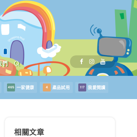
我們
一家健康
產品試用
我愛閱讀
465
4
117
相關文章