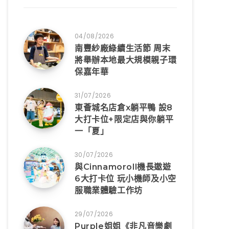
04/08/2026
南豐紗廠綠續生活節 周末
將舉辦本地最大規模親子環
保嘉年華
31/07/2026
東薈城名店倉x躺平鴨 設8
大打卡位+限定店與你躺平
一「夏」
30/07/2026
與Cinnamoroll機長遨遊
6大打卡位 玩小機師及小空
服職業體驗工作坊
29/07/2026
Purple姐姐《非凡音樂劇