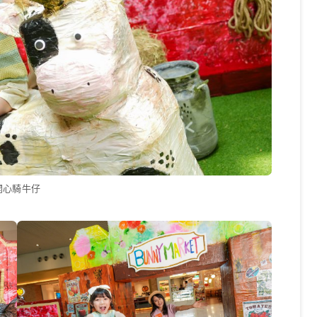
開心騎牛仔