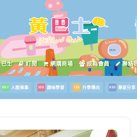
黃巴士
訂閱
網購商場
成為會員
聯絡
人間美事
趣味學習
升學導向
專家分享
557
105
135
693