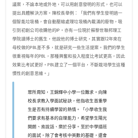
議案，不論本地或外地，可以用創意發明的形式，也可以
提出具體解決方案。陳校長舉例：「我們有學生發明過一
個智能垃圾桶，會自動壓縮處理垃圾桶內載滿的廢物，吸
引到初創公司收購他的IP。亦有一位現於蘇黎世聯邦理工
學院讀博士的舊生，他說他的博士研究，其實跟12年來在
母校做的PBL差不多，就是研究一些生活提案。我們的學生
很重視每年的PBL，那種興奮和投入程度比考試更高，因此
效果比考試更好。PBL建立了一個平台，不斷栽培學生這種
慣性的創意思維。」
眾所周知，王錦輝中小學一位難求。向陳
校長求教入學面試秘訣，他指收生首重學
生是否有持續學習的熱情。「小學收生我
們要求有基本的自理能力，希望學生陽光
開朗、肯說話、樂於分享。至於中學插班
的面試，除了會考核中英數的基礎，還會