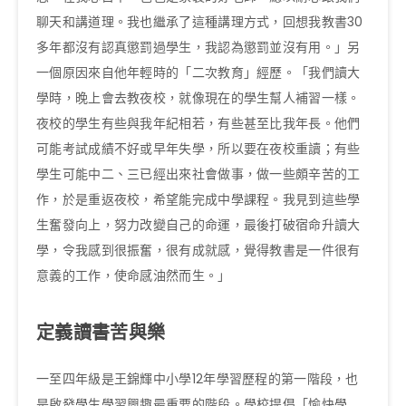
聊天和講道理。我也繼承了這種講理方式，回想我教書30
多年都沒有認真懲罰過學生，我認為懲罰並沒有用。」另
一個原因來自他年輕時的「二次教育」經歷。「我們讀大
學時，晚上會去教夜校，就像現在的學生幫人補習一樣。
夜校的學生有些與我年紀相若，有些甚至比我年長。他們
可能考試成績不好或早年失學，所以要在夜校重讀；有些
學生可能中二、三已經出來社會做事，做一些頗辛苦的工
作，於是重返夜校，希望能完成中學課程。我見到這些學
生奮發向上，努力改變自己的命運，最後打破宿命升讀大
學，令我感到很振奮，很有成就感，覺得教書是一件很有
意義的工作，使命感油然而生。」
定義讀書苦與樂
一至四年級是王錦輝中小學12年學習歷程的第一階段，也
是啟發學生學習興趣最重要的階段。學校提倡「愉快學