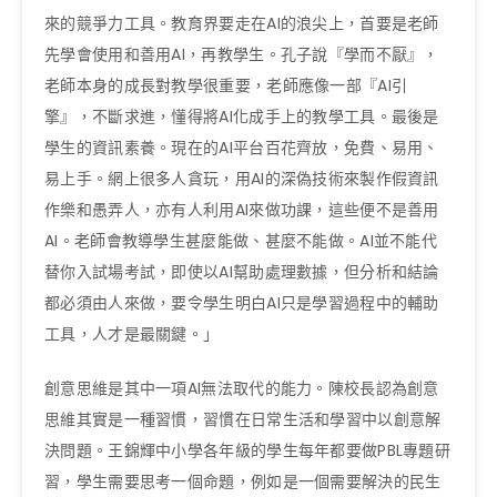
來的競爭力工具。教育界要走在AI的浪尖上，首要是老師
先學會使用和善用AI，再教學生。孔子說『學而不厭』，
老師本身的成長對教學很重要，老師應像一部『AI引
擎』，不斷求進，懂得將AI化成手上的教學工具。最後是
學生的資訊素養。現在的AI平台百花齊放，免費、易用、
易上手。網上很多人貪玩，用AI的深偽技術來製作假資訊
作樂和愚弄人，亦有人利用AI來做功課，這些便不是善用
AI。老師會教導學生甚麼能做、甚麼不能做。AI並不能代
替你入試場考試，即使以AI幫助處理數據，但分析和結論
都必須由人來做，要令學生明白AI只是學習過程中的輔助
工具，人才是最關鍵。」
創意思維是其中一項AI無法取代的能力。陳校長認為創意
思維其實是一種習慣，習慣在日常生活和學習中以創意解
決問題。王錦輝中小學各年級的學生每年都要做PBL專題研
習，學生需要思考一個命題，例如是一個需要解決的民生