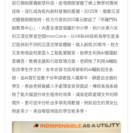
前已開始籌備創意科技，疫情期間掌握了網上教學的應用
技術，深化成為校內創科發展的基礎。2022年，隨着沉浸
式體驗剛開始時，校方斥資約200萬元開設了「所羅門科
創教育中心」，內置全港首個屬於中小學、約六米乘六米
的沉浸式學習空間InnoCave，以VR和AR技術為學生度身
訂造與別不同的沉浸式學習體驗。踏入創校20周年，校方
又宣佈增設阿里雲人工智能實驗室，助學生利用AI實踐創
意構思。教務支援和行政管理方面，老師除了利用AI輔助
批改學生作文外，去年亦首次採用嶄新的AI輔助招生系
統，由AI幫忙從數千份申請者個人檔案中，篩選出合適的
學生，再由老師後續人手處理並安排面試。陳校長指系統
除了能大幅提升收生程序的效率，減省老師處理文件的時
間外，更可從中分析出多項有用數據，例如招生的男女比
例是多少、來自哪個地區的學生較多等。