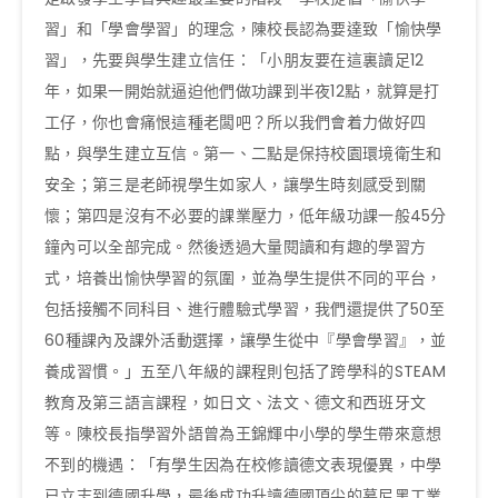
習」和「學會學習」的理念，陳校長認為要達致「愉快學
習」，先要與學生建立信任：「小朋友要在這裏讀足12
年，如果一開始就逼迫他們做功課到半夜12點，就算是打
工仔，你也會痛恨這種老闆吧？所以我們會着力做好四
點，與學生建立互信。第一、二點是保持校園環境衛生和
安全；第三是老師視學生如家人，讓學生時刻感受到關
懷；第四是沒有不必要的課業壓力，低年級功課一般45分
鐘內可以全部完成。然後透過大量閱讀和有趣的學習方
式，培養出愉快學習的氛圍，並為學生提供不同的平台，
包括接觸不同科目、進行體驗式學習，我們還提供了50至
60種課內及課外活動選擇，讓學生從中『學會學習』，並
養成習慣。」五至八年級的課程則包括了跨學科的STEAM
教育及第三語言課程，如日文、法文、德文和西班牙文
等。陳校長指學習外語曾為王錦輝中小學的學生帶來意想
不到的機遇：「有學生因為在校修讀德文表現優異，中學
已立志到德國升學，最後成功升讀德國頂尖的慕尼黑工業