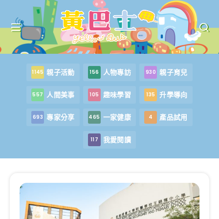
親子活動
人物專訪
親子育兒
1145
156
930
人間美事
趣味學習
升學導向
557
105
135
專家分享
一家健康
產品試用
693
465
4
我愛閱讀
117