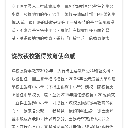
立了阿里雲人工智能實驗室，冀強化硬件配合學生的學習
步伐，發掘他們的多元潛能。總校長陳偉佳博士MH帶領學
校20載，最自豪的成就是創造了一種獨特的學習氛圍和模
式，不斷為學生搭建平台，讓他們有機會作多方面的嘗
試，獲得最適切的教育，秉持「止於至善」的教育使命。
從教夜校獲得教育使命感
陳校長從事教育30多年，入行時主要教歷史科和語文科，
隨後出任一間直資學校的校長。2006年香港浸會大學附屬
學校王錦輝中小學（下稱王錦輝中小學）創校，陳校長應
聘擔任中學校長一職，並於2015年繼任總校長，20載爾來
一直與王錦輝中小學一同成長。陳校長憶述從事教育的初
心，一是來自父親：「我爸爸同樣讀師範出身，卻因緣際
會未能成為老師，所以有部分原因是希望完成他未竟之
志。在我心目中，爸爸是家裏的好老師，總以耐心跟我們