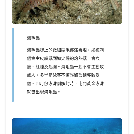
海毛蟲
海毛蟲腿上的微細硬毛佈滿毒腺，如被刺
傷會令皮膚感到如火燒的灼熱感，會痕
癢、紅腫及起膿。海毛蟲一般不會主動攻
擊人，多半是泳客不慎誤觸誤踏導致受
傷。四月份泳灘剛解封時，屯門黃金泳灘
就曾出現海毛蟲。