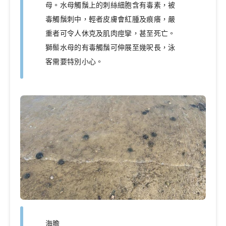
母。水母觸鬚上的刺絲細胞含有毒素，被
毒觸鬚刺中，輕者皮膚會紅腫及痕癢，嚴
重者可令人休克及肌肉痙攣，甚至死亡。
獅鬃水母的有毒觸鬚可伸展至幾呎長，泳
客需要特別小心。
海膽