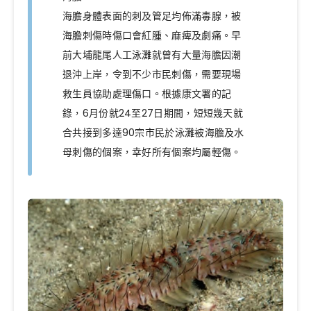
海膽身體表面的刺及管足均佈滿毒腺，被
海膽刺傷時傷口會紅腫、麻痺及劇痛。早
前大埔龍尾人工泳灘就曾有大量海膽因潮
退沖上岸，令到不少市民刺傷，需要現場
救生員協助處理傷口。根據康文署的記
錄，6月份就24至27日期間，短短幾天就
合共接到多達90宗市民於泳灘被海膽及水
母刺傷的個案，幸好所有個案均屬輕傷。