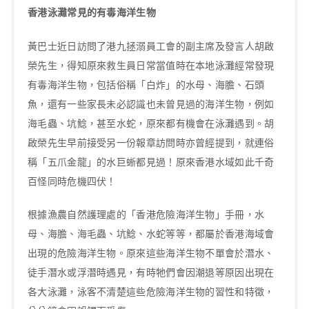
香港泳灘常見的有毒海洋生物
黃巴士近日訪問了港九拯溺員工會的副主席及發言人胡啟
榮先生，得知原來救生員日常當值時在本地泳灘經常發現
有毒海洋生物，包括俗稱「白炸」的水母、海膽、石頭
魚，還有一些家長未必認識也未曾見過的海洋生物，例如
海毛蟲、坑鯰，甚至水蛇，原來都有機會在泳灘遇到。胡
啟榮先生早前接受另一份報章訪問時亦曾經提到，就連俗
稱「五爪金龍」的水巨蜥都見過！原來香港水域如此千奇
百怪同時危機四伏！
根據漁農自然護理處的「香港危險海洋生物」手冊，水
母、海膽、海毛蟲、坑鯰、水蛇等等，都屬於香港海域會
出現的危險海洋生物。原來這些海洋生物不單會於潛水、
徒手潛水或浮潛時遇見，有時牠們會因潮退等原因出現在
各大泳灘，泳客不清楚這些危險海洋生物的習性和特徵，