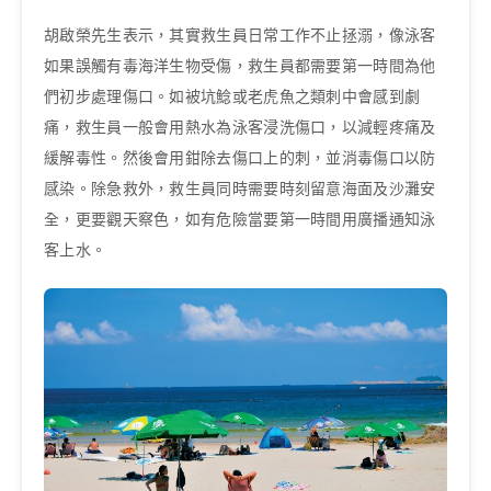
胡啟榮先生表示，其實救生員日常工作不止拯溺，像泳客
如果誤觸有毒海洋生物受傷，救生員都需要第一時間為他
們初步處理傷口。如被坑鯰或老虎魚之類刺中會感到劇
痛，救生員一般會用熱水為泳客浸洗傷口，以減輕疼痛及
緩解毒性。然後會用鉗除去傷口上的刺，並消毒傷口以防
感染。除急救外，救生員同時需要時刻留意海面及沙灘安
全，更要觀天察色，如有危險當要第一時間用廣播通知泳
客上水。