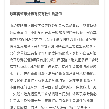
泳客需留意泳灘有沒有救生員當值
由於現時康文署轄下公眾游泳池只作局部開放，兒童游泳
池尚未重開，小朋友想玩水一般都會選擇去沙灘。然而其
實本地39個泳灘之中，現時僅得18個於7月17日起正常提
供救生員服務，另有21個泳灘現時並無正常救生員服務，
只有少量救生員留守作有限度拯溺服務。例如港島區12個
公眾泳灘就僅得5個有提供救生員服務。港九拯溺員工會時
常在Facebook呼籲市民務必使用有救生員當值的泳灘游
水，近月在西貢鹹田灣、港島的龜背灣泳灘等地就先後出
現市民遇溺事件。兩個泳灘其實均無正常救生員服務，但
市民照樣前往玩水，其中西貢鹹田灣遇溺事件就造成一死
一失蹤。港九拯溺員工會想提醒市民前往泳灘玩樂時務必
注意水上及沙灘安全，要選擇使用有救生員當值的泳灘，
避免接觸有毒海洋生物， 一家大細玩得醒目又安全。