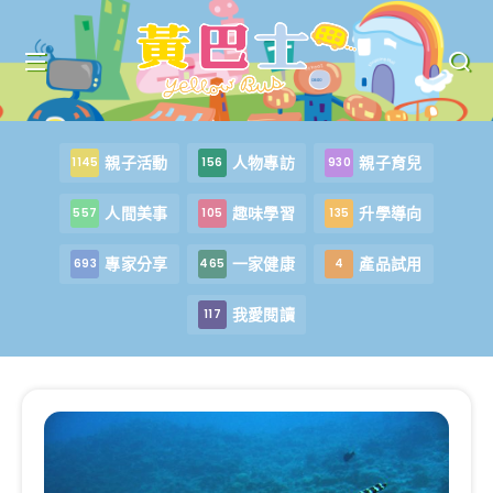
親子活動
人物專訪
親子育兒
1145
156
930
人間美事
趣味學習
升學導向
557
105
135
專家分享
一家健康
產品試用
693
465
4
我愛閱讀
117