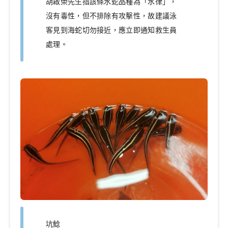
胡啟榮先生指該條水蛇品種為「水律」，
沒有毒性，但不排除有攻擊性，故建議泳
客見到海蛇切勿接近，應立即通知救生員
處理。
坑鯰