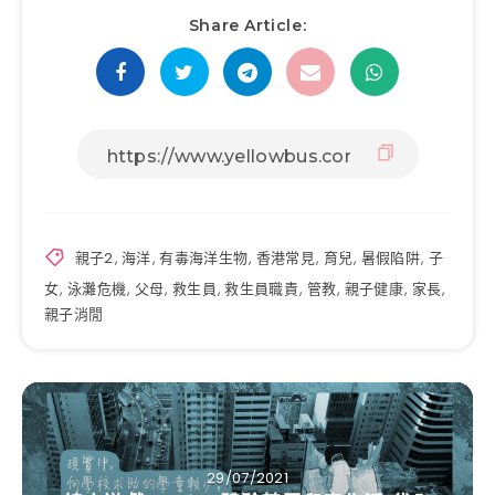
Share Article:
親子2
,
海洋
,
有毒海洋生物
,
香港常見
,
育兒
,
暑假陷阱
,
子
女
,
泳灘危機
,
父母
,
救生員
,
救生員職責
,
管教
,
親子健康
,
家長
,
親子消閒
29/07/2021