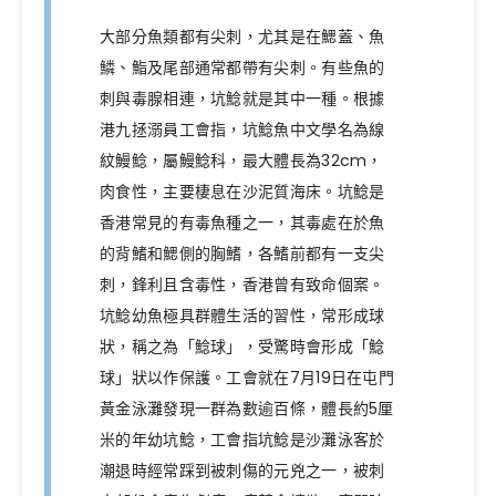
大部分魚類都有尖刺，尤其是在鰓蓋、魚
鱗、鮨及尾部通常都帶有尖刺。有些魚的
刺與毒腺相連，坑鯰就是其中一種。根據
港九拯溺員工會指，坑鯰魚中文學名為線
紋鰻鯰，屬鰻鯰科，最大體長為32cm，
肉食性，主要棲息在沙泥質海床。坑鯰是
香港常見的有毒魚種之一，其毒處在於魚
的背鰭和鰓側的胸鰭，各鰭前都有一支尖
刺，鋒利且含毒性，香港曾有致命個案。
坑鯰幼魚極具群體生活的習性，常形成球
狀，稱之為「鯰球」，受驚時會形成「鯰
球」狀以作保護。工會就在7月19日在屯門
黃金泳灘發現一群為數逾百條，體長約5厘
米的年幼坑鯰，工會指坑鯰是沙灘泳客於
潮退時經常踩到被刺傷的元兇之一，被刺