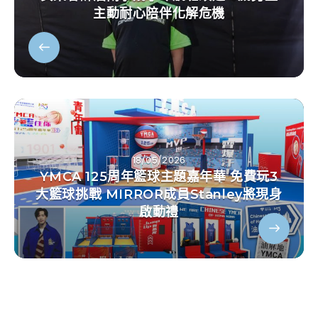
主動耐心陪伴化解危機
18/05/2026
YMCA 125周年籃球主題嘉年華 免費玩3
大籃球挑戰 MIRROR成員Stanley將現身
啟動禮