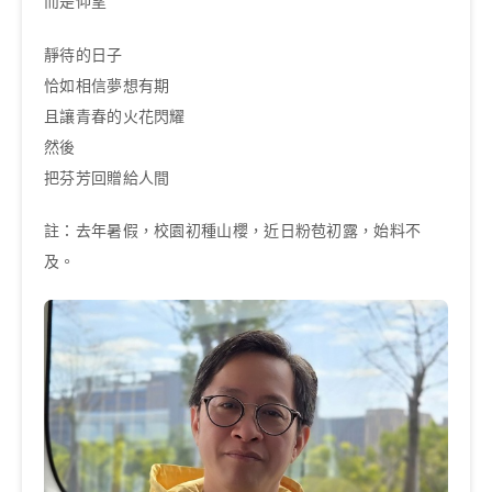
而是仰望
靜待的日子
恰如相信夢想有期
且讓青春的火花閃耀
然後
把芬芳回贈給人間
註：去年暑假，校園初種山櫻，近日粉苞初露，始料不
及。