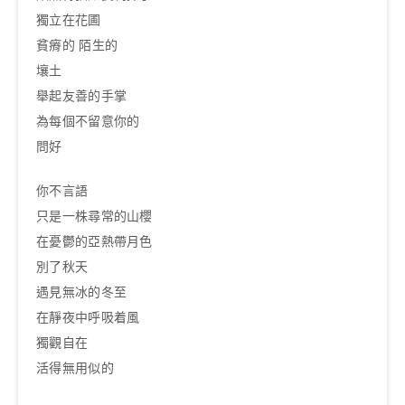
獨立在花圃
貧瘠的 陌生的
壤土
舉起友善的手掌
為每個不留意你的
問好
你不言語
只是一株尋常的山櫻
在憂鬱的亞熱帶月色
別了秋天
遇見無冰的冬至
在靜夜中呼吸着風
獨觀自在
活得無用似的