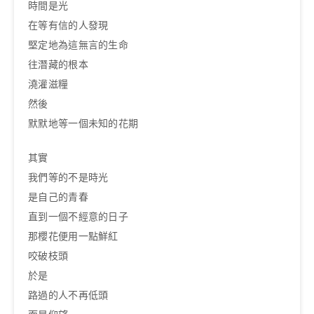
時間是光
在等有信的人發現
堅定地為這無言的生命
往潛藏的根本
澆灌滋糧
然後
默默地等一個未知的花期
其實
我們等的不是時光
是自己的青春
直到一個不經意的日子
那櫻花便用一點鮮紅
咬破枝頭
於是
路過的人不再低頭