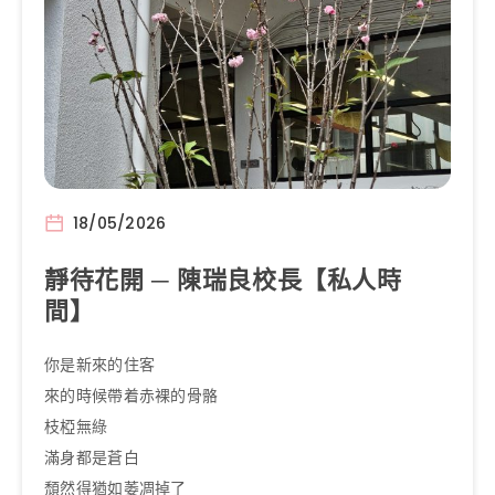
18/05/2026
靜待花開 ─ 陳瑞良校長【私人時
間】
你是新來的住客
來的時候帶着赤裸的骨骼
枝椏無綠
滿身都是蒼白
頹然得猶如萎凋掉了