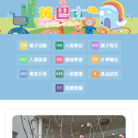
親子活動
人物專訪
親子育兒
1145
156
930
人間美事
趣味學習
升學導向
557
105
135
專家分享
一家健康
產品試用
693
465
4
我愛閱讀
117