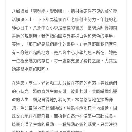
八鄉憑着「窮則變，變則通」，把村校硬件不足的部分靈
活解決，上上下下都為這個百年老家付出努力。年輕的老
師心目中，八鄉中心小學是最佳的書房。當裝潢師傅詢問
書房的規劃時，我們指向圍場外那棟白色和紫色的平房，
笑道：「那已經是我們最佳的書房。」這個距離我們家只
有三分鐘路程的地方，是八鄉中心小學的迷人所在。她是
一位極富魅力的存在，每一處都充滿了獨特之處，尤其是
她那雙水靈的眼眸。
在這裏，學生、老師和工友分散在不同的角落，尋找他們
的小時光，將教育與生命交融，彼此共融，共同編織出豐
盈的人生。貓兒自得地打着呵欠，松鼠悠哉地在操場奔
跑，魚兒自得地在蓮間嬉戲，烏龜平靜地在草地漫步，蝴
蝶安心地在花間飛舞，而植物自然地在温室中茁壯成長。
這裏充滿了生命的躍動，一種觸動心靈的感受。只要注視