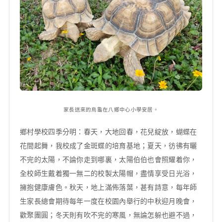
家長送來的烏龜在八鄉中心小學安居。
鄉村學校四季分明：春天，大地回春，花兒綻放，蝴蝶在
花間起舞，我校成了金斑蝶的培育基地；夏天，彷彿有曬
不完的太陽，不論你走到哪裏，太陽伯伯也會照耀着你，
全校師生戴着獨一無二的校製太陽帽，盡情享受日光浴，
擁抱健康膚色。秋天，地上滿佈落葉，甚有詩意，每年師
生家長總會期待每年一度在校園內舉行的中秋迎月晚會，
歡聚團圓；冬天則有吹不完的寒風，無論怎躲也避不過，