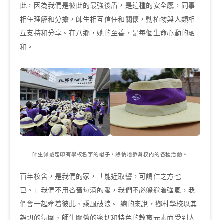
此，因為我們是彼此的最強後盾，是這種的安全感，同事
相任理解和分擔，師生相互信任和關懷，動植物與人類相
互支持和分享。在八鄉，她的至善，是每個生命心動的融
和。
師生佩戴起印有學校名字的帽子，熱情地參與校內的各種活動。
百年校舍，是我們的家，「能近取譬，可謂仁之方也
已。」我們不用吝嗇每滴的愛，我們不必躲避着強風，我
們會一起牽着彼此、乘風破浪。 總的來說，鄉村學校以其
親切的氛圍、師生關係的密切和特色的教育元素而受到人