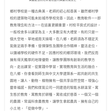
美麗綻放的花朵是校園內美麗的風景之一。
鄉村學校是一種古典美，老師的初心知善美。雖然鄉村學
校的建築物可能未如城市學校完善。因此，教育軟件——即
教育理念和方法——在這裏更顯重要。村校平房式的設計，
一般校舍多以課室為主，大多數沒有大禮堂，有的只是一
個大空地、草地或雨天操場。在八鄉，老師須為不穩定天
氣做足兩手準備，發揮彈性及團隊合作精神，靈活走位，
以彌補學校的硬件不足。因應村校的鄉郊環境，我們反而
擁有得天獨厚的地理優勢，讓教學團隊有創新的教學方
向，走出課室，從實踐中學習，實現教育與生活的融合。
在八鄉，你會看到師生與中文大學建築系一起共創的共生
園地，讓人、動物、植物擁有一個共享自然空間，增強心
靈幸福感。我們和煤氣公司一同建造的智能水耕溫室，寓
生態於教育、寓教育於耕種、寓收成於慈善。一個又一個
的農圃，常識科食農教育，讓學生拿起農具，擁有自己的
小土地，「從做中學」。