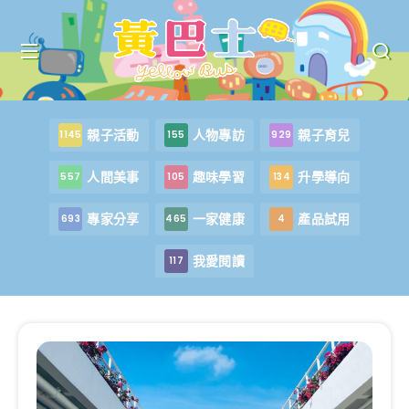
親子活動
人物專訪
親子育兒
1145
155
929
人間美事
趣味學習
升學導向
557
105
134
專家分享
一家健康
產品試用
693
465
4
我愛閱讀
117