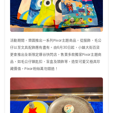
活動期間，樂園推出一系列Pixar主題商品，從服飾、毛公
仔以至文具配飾應有盡有。由6月30日起，小鎮大街百貨
更會推出全新限定爆谷快閃店，售賣多款獨家Pixar主題商
品，如毛公仔鎖匙扣、盲盒及頭飾等，造型可愛又極具珍
藏價值，Pixar粉絲萬勿錯過！