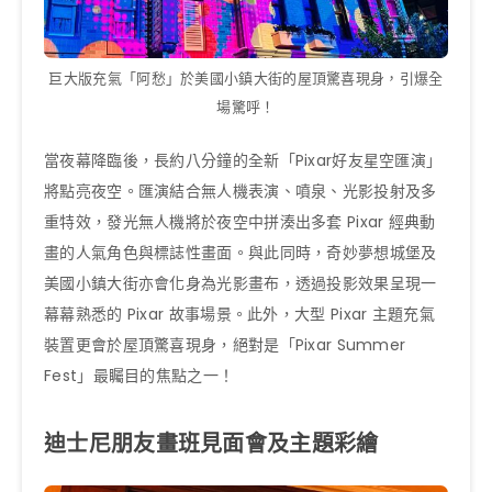
巨大版充氣「阿愁」於美國小鎮大街的屋頂驚喜現身，引爆全
場驚呼！
當夜幕降臨後，長約八分鐘的全新「Pixar好友星空匯演」
將點亮夜空。匯演結合無人機表演、噴泉、光影投射及多
重特效，發光無人機將於夜空中拼湊出多套 Pixar 經典動
畫的人氣角色與標誌性畫面。與此同時，奇妙夢想城堡及
美國小鎮大街亦會化身為光影畫布，透過投影效果呈現一
幕幕熟悉的 Pixar 故事場景。此外，大型 Pixar 主題充氣
裝置更會於屋頂驚喜現身，絕對是「Pixar Summer
Fest」最矚目的焦點之一！
迪士尼朋友畫班見面會及主題彩繪