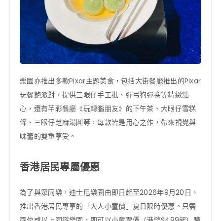
樂園亦推出多款Pixar主題美食，包括大街餐廳推出的Pixar
玩餐飽派對，提供三眼仔手工批、彈弓狗彈卷等精緻點
心，還有芊彩餐廳《玩轉腦朋友》的下午茶、大眼仔雪糕
條、三眼仔芝麻湯圓等，每款皆是用心之作，帶來視覺與
味蕾的雙重享受。
香港居民專屬優惠
為了與眾同樂，迪士尼樂園由即日起至2026年9月20日，
推出香港居民專享的「大人小童價」夏日限時優惠。只需
兩位或以上同遊樂園，即可以小童票價（港幣$499起）購