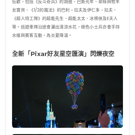
狂歡，包括《反斗奇兵》的胡迪、巴斯光年、翠絲與牧羊
女寶貝、《1/2的魔法》的巴利‧拉夫及伊仁多‧拉夫、
《超人特工隊》的超能先生、超能太太、冰條俠及E夫人
等。巡遊車隊沿途會灑出清涼水花，綠色小士兵亦會手持
水槍與賓客互動，為炎夏降溫。
全新「Pixar好友星空匯演」閃爍夜空