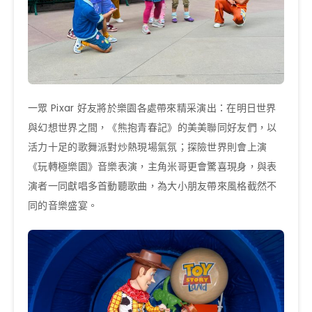
一眾 Pixar 好友將於樂園各處帶來精采演出：在明日世界
與幻想世界之間，《熊抱青春記》的美美聯同好友們，以
活力十足的歌舞派對炒熱現場氣氛；探險世界則會上演
《玩轉極樂園》音樂表演，主角米哥更會驚喜現身，與表
演者一同獻唱多首動聽歌曲，為大小朋友帶來風格截然不
同的音樂盛宴。