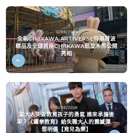
12/06/2026
全新CHIIKAWA ARTIVERSE特展首波
精品及全球首座CHIIKAWA迴旋木馬公開
亮相
15/06/2026
當大人失去教育孩子的勇氣 誰來承擔後
果？《鐵拳教育》給失職大人的震撼彈 ─
鄧明儀【育兒為樂】