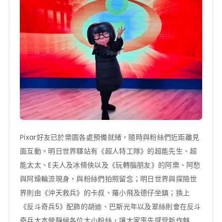
Pixar好友已於樂園各處預備就緒，隨時與粉絲們近距離見
面互動。明日世界驛站有《超人特工隊》的超能先生、超
能太太、E夫人及冰條俠以及《玩轉腦朋友》的阿樂、阿愁
與阿燥輪流現身，與粉絲們拍照留念；明日世界與探險世
界則由《沖天救兵》的卡叔、羅小飛及德仔坐鎮；換上
《反斗奇兵5》配飾的胡迪、巴斯光年以及翠絲則會在反斗
奇兵大本營靜候各位大小粉絲，讓大家率先感受新作魅