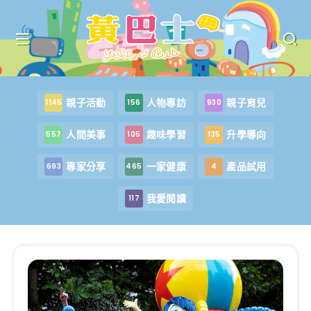
親子活動
人物專訪
親子育兒
1145
156
930
人間美事
趣味學習
升學導向
557
105
135
專家分享
一家健康
產品試用
693
465
4
我愛閱讀
117