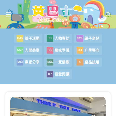
親子活動
人物專訪
親子育兒
1145
155
929
人間美事
趣味學習
升學導向
557
105
134
專家分享
一家健康
產品試用
693
465
4
我愛閱讀
117