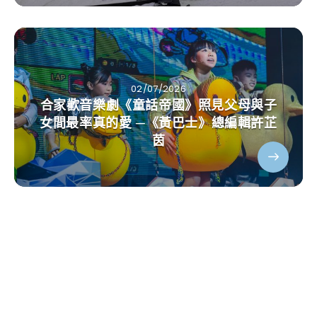
02/07/2026
合家歡音樂劇《童話帝國》照見父母與子
女間最率真的愛 ─《黃巴士》總編輯許芷
茵