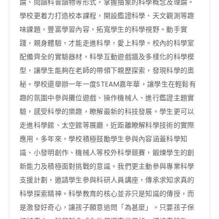
論、閱讀科普讀物等形式，掌握抽象的科學概念及理論。
學校更着力打造校本課程，開設鑑證科學、天文觀測等趣
味課題，豐富學習內容，拓寬學生的科學視野。動手實
踐，親身體驗，才能走進科學，愛上科學。校內的科學室
配備齊全的實驗器材，科學互動遊戲牆及多樣化的科學模
型，讓學生能夠在老師的帶領下親歷探索，發現科學的奧
秘。學校還舉辦一年一度STEAM嘉年華，讓學生在輕鬆有
趣的氛圍中參與攤位遊戲、操作機械人、進行鑑證主題實
驗，感受科學的樂趣，瞭解最新的科技發展。學生更可以
走進科學館、太空館等展廳，近距離瞭解科學技術的實際
應用。多年來，學校積極鼓勵學生參與內容涵蓋科學知
識、小發明創作、機械人等校外科學競賽，鍛煉學生的創
新能力及積極面對挑戰的意識。我們更主動參與專業科學
支援計劃，邀請學生參與科研人員講座，傳承求知求真的
科學探索精神。科學教育的核心並非只是知識的傳授，而
是激發好奇心，讓孩子願意追問「為甚麼」。只要孩子保