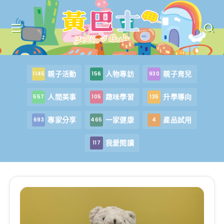
親子活動
人物專訪
親子育兒
1145
156
930
人間美事
趣味學習
升學導向
557
105
135
專家分享
一家健康
產品試用
693
465
4
我愛閱讀
117