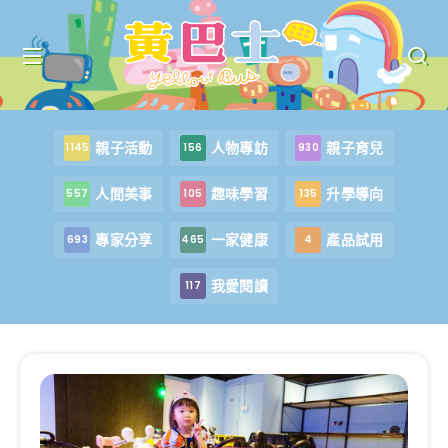
親子活動
人物專訪
親子育兒
1145
156
930
人間美事
趣味學習
升學導向
557
105
135
專家分享
一家健康
產品試用
693
465
4
我愛閱讀
117