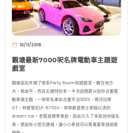
10/11/2019
觀塘最新7000呎名牌電動車主題遊
戲室
觀塘區近年開了很多Party Room和遊戲室，勝在地方
大，租金平，而且主題特別多。今次這間更以迷你古董電
動車做主題，一架架名車如古董平治300S、瑪莎拉蒂
GT、林寶堅尼LP-670SV，架架都是男士夢寐以求的
dream car。老闆是標準車迷，因此引入了多款迷你版名
車，更設有小型交通城，讓小小車迷可以駕着愛車過過駕
駛癮。