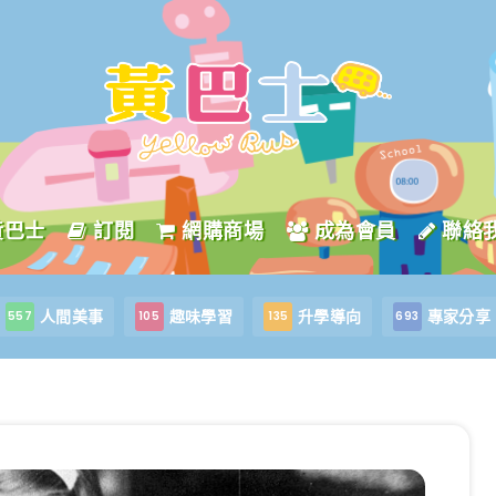
黃巴士
訂閱
網購商場
成為會員
聯絡
人間美事
趣味學習
升學導向
專家分享
557
105
135
693