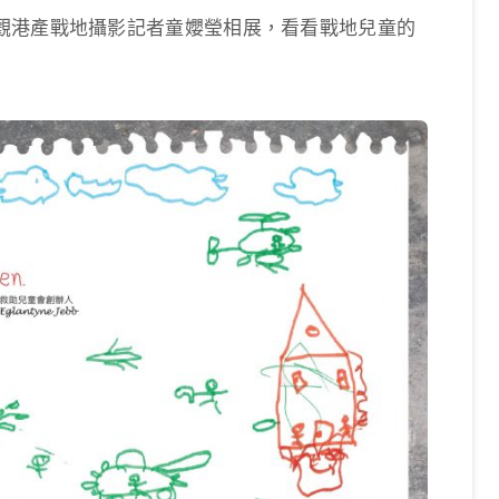
觀港產戰地攝影記者童孆瑩相展，看看戰地兒童的