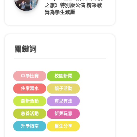
之旅》特別版公演 精采歌
舞為學生減壓
關鍵詞
中學比賽
校園新聞
住家湯水
親子活動
最新活動
育兒有法
慈善活動
新興玩意
升學指南
醫生分享