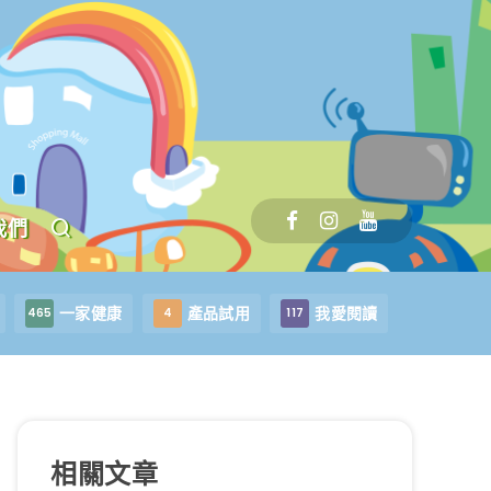
我們
一家健康
產品試用
我愛閱讀
465
4
117
相關文章