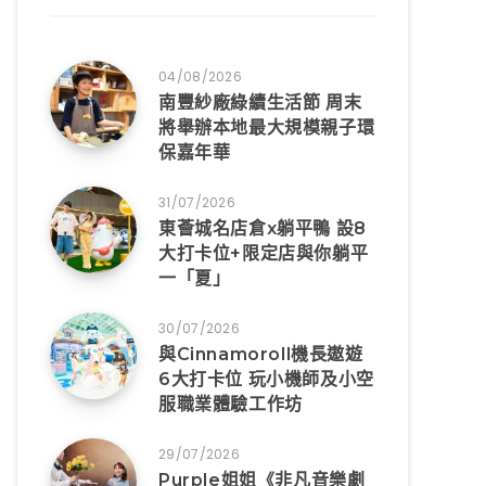
04/08/2026
南豐紗廠綠續生活節 周末
將舉辦本地最大規模親子環
保嘉年華
31/07/2026
東薈城名店倉x躺平鴨 設8
大打卡位+限定店與你躺平
一「夏」
30/07/2026
與Cinnamoroll機長遨遊
6大打卡位 玩小機師及小空
服職業體驗工作坊
29/07/2026
Purple姐姐《非凡音樂劇