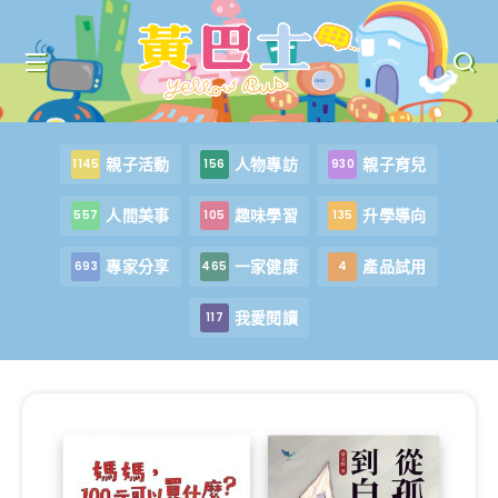
親子活動
人物專訪
親子育兒
1145
156
930
人間美事
趣味學習
升學導向
557
105
135
專家分享
一家健康
產品試用
693
465
4
我愛閱讀
117