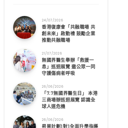
24/07/2026
香港復康會「共融職場 共
創未來」啟動禮 鼓勵企業
推動共融職場
21/07/2026
無國界醫生舉辦「救援一
息」巡迴展覽 邀公眾一同
守護傷病者呼吸
26/06/2026
「7.7無國界醫生日」 本港
三商場辦巡迴展覽 認識全
球人道危機
26/06/2026
昇普計劃1對1全面升學指導