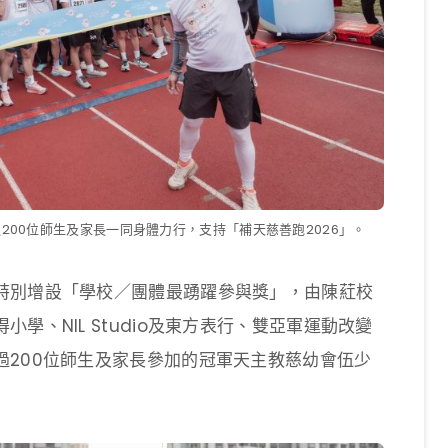
00位師生及家長一同身體力行，支持「補天慈善跑2026」。
特別增設「學校／團體最踴躍參與獎」，由陳葒校
學、NIL Studio及東方表行、雙亞軍運動改變
過200位師生及家長參加的冠軍天主教慈幼會伍少