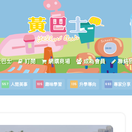
黃巴士
訂閱
網購商場
成為會員
聯絡
人間美事
趣味學習
升學導向
專家分享
557
105
135
693