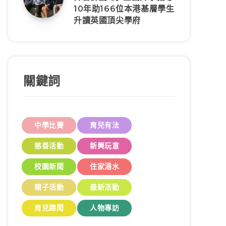
10年助166位本港基層學生
升讀英國頂尖學府
關鍵詞
中學比賽
育兒有法
慈善活動
新興玩意
校園新聞
住家湯水
親子活動
最新活動
育兒趣聞
人物專訪