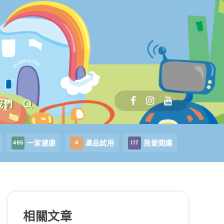
我們
一家健康
產品試用
我愛閱讀
465
4
117
相關文章