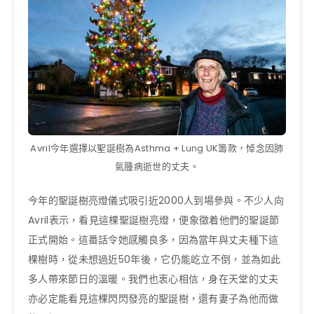
Avril今年選擇以聖誕樹為Asthma + Lung UK籌款，悼念因肺
氣腫病逝世的丈夫。
今年的聖誕樹亮燈儀式吸引近2000人到場參與。不少人向
Avril表示，看見這棵聖誕樹亮燈，便象徵着他們的聖誕節
正式開始。這番話令她感觸良多，因為當年與丈夫種下這
棵樹時，從未想過近50年後，它仍能屹立不倒，並為如此
多人帶來節日的溫暖。我們也衷心相信，身在天堂的丈夫
亦必定能看見這棵閃閃發亮的聖誕樹，還有妻子為他而做