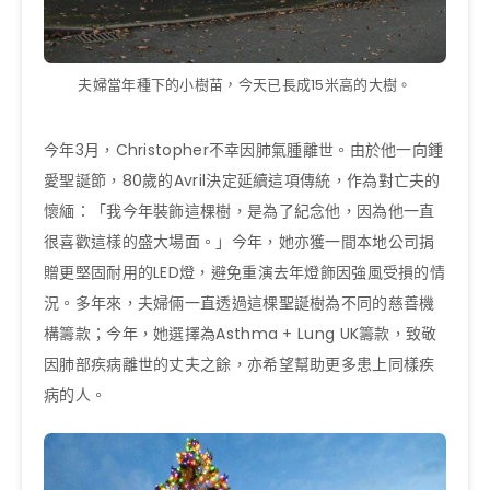
夫婦當年種下的小樹苗，今天已長成15米高的大樹。
今年3月，Christopher不幸因肺氣腫離世。由於他一向鍾
愛聖誕節，80歲的Avril決定延續這項傳統，作為對亡夫的
懷緬：「我今年裝飾這棵樹，是為了紀念他，因為他一直
很喜歡這樣的盛大場面。」今年，她亦獲一間本地公司捐
贈更堅固耐用的LED燈，避免重演去年燈飾因強風受損的情
況。多年來，夫婦倆一直透過這棵聖誕樹為不同的慈善機
構籌款；今年，她選擇為Asthma + Lung UK籌款，致敬
因肺部疾病離世的丈夫之餘，亦希望幫助更多患上同樣疾
病的人。