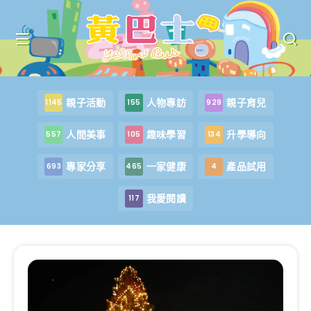
親子活動
人物專訪
親子育兒
1145
155
929
人間美事
趣味學習
升學導向
557
105
134
專家分享
一家健康
產品試用
693
465
4
我愛閱讀
117