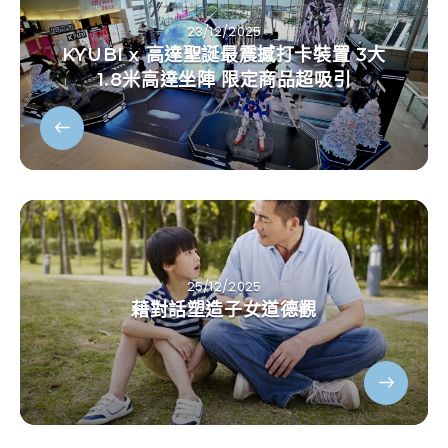
23/12/2025
KYUBI x 高達聖誕最震撼打卡裝置 3大
1.8米高達坐陣 限定商品超吸引
25/12/2025
藉對話塑造子女道德觀