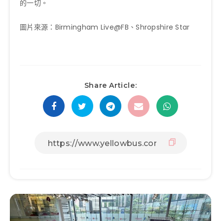
的一切。
圖片來源：Birmingham Live@FB、Shropshire Star
Share Article: