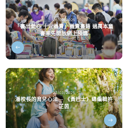
26/03/2025
「書出愛心 十元義賣」義賣書籍 過萬本童
書率先開放網上預購
27/03/2025
潘校長的育兒心法 ─ 《黃巴士》總編輯許
芷茵