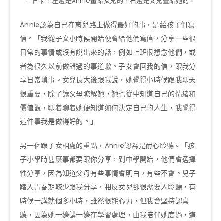
生日卡，左邊是Annie畫給女兒的，右邊是女兒畫給她的。
Annie認為自己在育兒路上做得最好的事，是給孩子們寫
信。「我從子女小時候開始便會給他們寫信，分享一些很
日常的事情或沒有說出來的話，例如上班很想念他們，或
者為很久以前做錯過的事道歉。子女會回我的信，跟我分
享日常瑣事。女兒長大後跟我說，她覺得小時候跟我聊天
很重要，除了讓父母瞭解她，她也從中知道自己的情緒和
價值觀，聊着聊着她便知道如何決定自己的人生，我覺得
這件事我是做得好的。」
另一個跟子女相處的重點，Annie認為是耐心聆聽。「孩
子小學時甚麼事都要跟你分享，到中學開始，他們會選擇
性分享，因為知道父母有些事情會明白，有些不會。兒子
踏入青春期較少跟我分享，相反女兒卻很需要人聆聽，有
時候一講就個多小時，雖然很耗心力，但我會堅持認真
聽，因為她一邊講一邊在學習處理，由我陪伴她度過，這