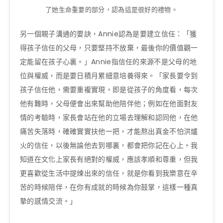
了她生命重要的部分，認為這是很好的禮物。
另一個親子溝通的要訣，Annie認為是要建立信任：「獲
得孩子信任的父母，只要堅持不放棄，最後你的價值觀一
定能留在孩子心裏。」Annie指信任的來源不是父母的地
位與權威，而是要日積月累細意培養得來。「家長要令到
孩子信任他，需要重複實現，即是從孩子的角度看，每次
他有難時，父母便會出來幫助他陪伴他；例如在他面對友
情的考驗時，家長會站在他的立場去理解和認同他，在他
痛苦失落時，確確實實扶他一把，才能熬出真金不怕洪爐
火的信任，以後無論他去到哪裏，都會把你記在心上。我
知道在文化上家長有絕對的權威，應該孝順和尊重，但我
更喜歡從生活中提煉出來的信任，就是你看到我樂意在辛
苦的時候陪伴，在你有成就的時候為你鼓掌，這樣一種真
摯的感情交流。」