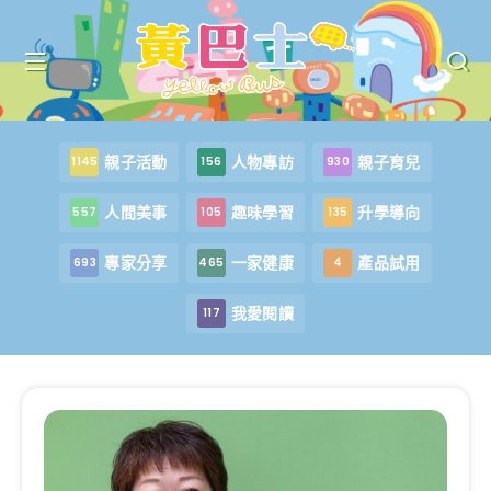
親子活動
人物專訪
親子育兒
1145
156
930
人間美事
趣味學習
升學導向
557
105
135
專家分享
一家健康
產品試用
693
465
4
我愛閱讀
117