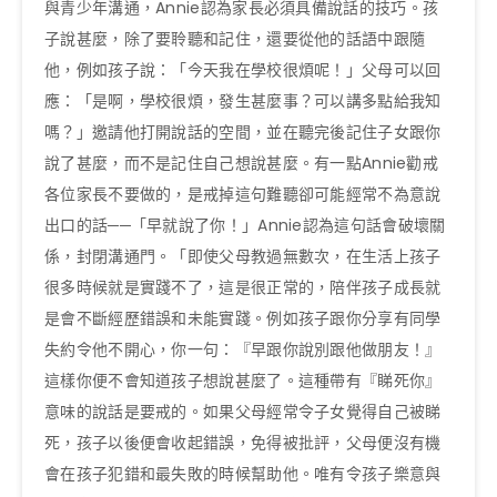
與青少年溝通，Annie認為家長必須具備說話的技巧。孩
子說甚麼，除了要聆聽和記住，還要從他的話語中跟隨
他，例如孩子說：「今天我在學校很煩呢！」父母可以回
應：「是啊，學校很煩，發生甚麼事？可以講多點給我知
嗎？」邀請他打開說話的空間，並在聽完後記住子女跟你
說了甚麼，而不是記住自己想說甚麼。有一點Annie勸戒
各位家長不要做的，是戒掉這句難聽卻可能經常不為意說
出口的話──「早就說了你！」Annie認為這句話會破壞關
係，封閉溝通門。「即使父母教過無數次，在生活上孩子
很多時候就是實踐不了，這是很正常的，陪伴孩子成長就
是會不斷經歷錯誤和未能實踐。例如孩子跟你分享有同學
失約令他不開心，你一句：『早跟你說別跟他做朋友！』
這樣你便不會知道孩子想說甚麼了。這種帶有『睇死你』
意味的說話是要戒的。如果父母經常令子女覺得自己被睇
死，孩子以後便會收起錯誤，免得被批評，父母便沒有機
會在孩子犯錯和最失敗的時候幫助他。唯有令孩子樂意與