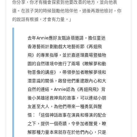
你分享，你才有機會探索到他要改善的地方，並向他表
達。在孩子哭的時候鼓勵他陪伴他，過後再跟他檢討，你
的說話有根據，才會有力量。」
去年Annie應好友甄詠蓓邀請，擔任童迷
香港藝術計劃動戲大地藝術節《再翅飛
飛》的專業指導，並於嘉道理農場暨植物
園的自然環境中進行了兩場《瞭解夢和動
物意像的講座》，帶領參加者瞭解夢境和
潛意識的關係，啟發他們重建跟內心和大
自然的連結。Annie認為《再翅飛飛》背
後小英雄拯救神鳥的故事，可以連結小朋
友甚至大人，為他們帶來一種勇氣與醒
悟：「這個神話故事在演員和導演的配合
之下，提供一個奇蹟，令參加者醒覺，瞭
解那種力量本來就存在於他們內心，只是