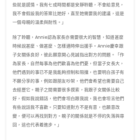
些就是感情。我有七成時間都是安靜聆聽，不會給意見，
我不會假設我的答案比她好，直至她需要我的建議，這是
一個母親的溫柔與耐性。」
除了聆聽，Annie認為家長亦需要很大的智慧，知道甚麼
時候說甚麼、做甚麼、怎樣適時伸出援手。Annie慶幸跟
子女關係良好，彼此願意開心見誠指出對方的問題。「作
為家長，自然每事為他們歡喜為他們憂，但當子女長大，
他們遇到的事已不是我能夠控制和阻擋，也要明白孩子有
不願分享的事，例如跟朋友吵架，他們會希望也需要自己
去經歷它。親子之間需要很多摸索，我跟子女關係比較
好，假如我說錯話，他們會坦白跟我說，我也會坦言他們
有些說話我不喜歡。只要知道對方不是有意，也願意改
變，便可以再找到對方。親子的關係就是不停的失落與尋
回，這也代表着進步。」