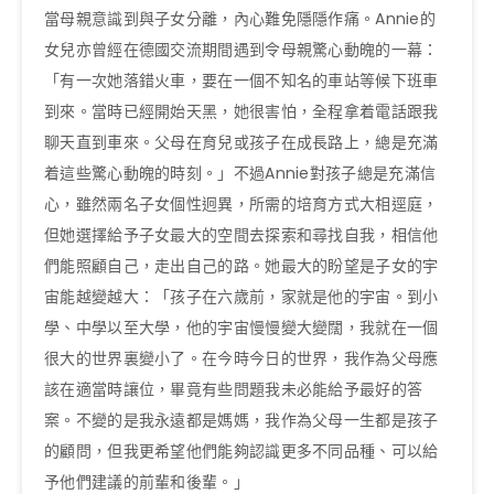
當母親意識到與子女分離，內心難免隱隱作痛。Annie的
女兒亦曾經在德國交流期間遇到令母親驚心動魄的一幕：
「有一次她落錯火車，要在一個不知名的車站等候下班車
到來。當時已經開始天黑，她很害怕，全程拿着電話跟我
聊天直到車來。父母在育兒或孩子在成長路上，總是充滿
着這些驚心動魄的時刻。」不過Annie對孩子總是充滿信
心，雖然兩名子女個性迥異，所需的培育方式大相逕庭，
但她選擇給予子女最大的空間去探索和尋找自我，相信他
們能照顧自己，走出自己的路。她最大的盼望是子女的宇
宙能越變越大：「孩子在六歲前，家就是他的宇宙。到小
學、中學以至大學，他的宇宙慢慢變大變闊，我就在一個
很大的世界裏變小了。在今時今日的世界，我作為父母應
該在適當時讓位，畢竟有些問題我未必能給予最好的答
案。不變的是我永遠都是媽媽，我作為父母一生都是孩子
的顧問，但我更希望他們能夠認識更多不同品種、可以給
予他們建議的前輩和後輩。」