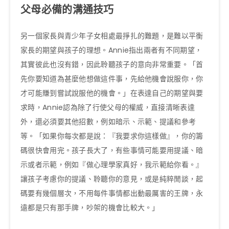
父母必備的溝通技巧
另一個家長與青少年子女相處最掙扎的難題，是難以平衡
家長的期望與孩子的理想。Annie指出兩者有不同期望，
其實彼此也沒有錯，因此聆聽孩子的意向非常重要。「首
先你要知道為甚麼他想做這件事，先給他機會說服你，你
才可能賺到嘗試說服他的機會。」在表達自己的期望與要
求時，Annie認為除了行使父母的權威，直接清晰表達
外，還必須要其他招數，例如暗示、示範、提議和參考
等。「如果你每次都是說：『我要求你這樣做』，你的籌
碼很快會用完。孩子長大了，有些事情可能要用提議、暗
示或者示範，例如『做心理學家真好，我示範給你看。』
讓孩子考慮你的提議、聆聽你的意見，或是純粹閒談，起
碼要有幾個層次，不用每件事情都出動最厲害的王牌，永
遠都是只有那手牌，吵架的機會比較大。」