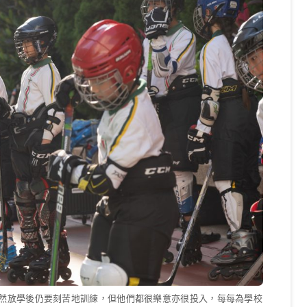
然放學後仍要刻苦地訓練，但他們都很樂意亦很投入，每每為學校