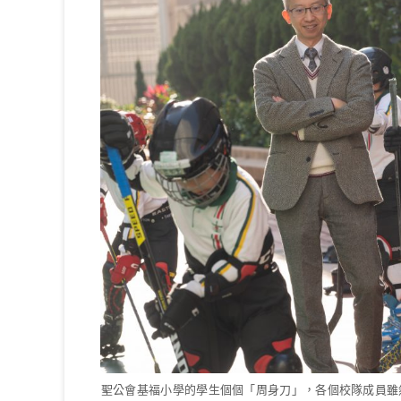
聖公會基福小學的學生個個「周身刀」，各個校隊成員雖