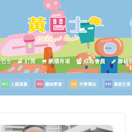
黃巴士
訂閱
網購商場
成為會員
聯絡
人間美事
趣味學習
升學導向
專家分享
557
105
135
693