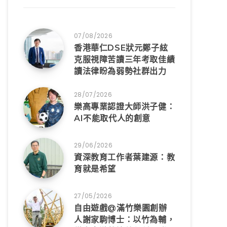
07/08/2026
香港華仁DSE狀元鄭子絃
克服視障苦讀三年考取佳績
讀法律盼為弱勢社群出力
28/07/2026
樂高專業認證大師洪子健：
AI不能取代人的創意
29/06/2026
資深教育工作者葉建源：教
育就是希望
27/05/2026
自由遊戲@滿竹樂園創辦
人謝家駒博士：以竹為輔，