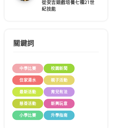
從安吉遊戲培養七種21世
紀技能
關鍵詞
中學比賽
校園新聞
住家湯水
親子活動
最新活動
育兒有法
慈善活動
新興玩意
小學比賽
升學指南