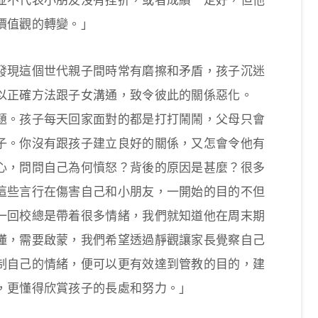
並不代表小朋友沒有挫折，或者成績一定好，但他
價值觀的轉變。」
發現這個世代親子間時常有磨擦和矛盾，孩子沉迷
以正確方法跟子女溝通，致令彼此的關係惡化。
題。孩子每天回家面對的都是打打鬧鬧，父母只會
子。你沒有跟孩子建立良好的關係，又怎會令他有
心，問問自己為何憤怒？背後的原因是甚麼？很多
這些言行在傷害自己和小朋友，一開始的目的不但
一回校總是帶着很多情緒，我們就知道他在周末期
懂，需要啟蒙，我們希望透過靜觀讓家長覺察自己
制自己的情緒，便可以更有效達到管教的目的，建
，更懂得欣賞孩子的長處和努力。」