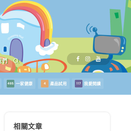
我們
一家健康
產品試用
我愛閱讀
465
4
117
相關文章