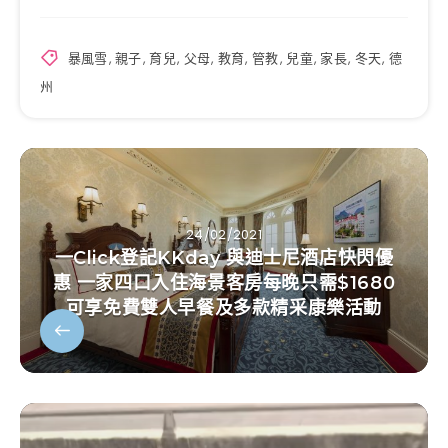
暴風雪
,
親子
,
育兒
,
父母
,
教育
,
管教
,
兒童
,
家長
,
冬天
,
德
州
24/02/2021
一Click登記KKday 與迪士尼酒店快閃優
惠 一家四口入住海景客房每晚只需$1680
可享免費雙人早餐及多款精采康樂活動