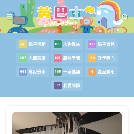
親子活動
人物專訪
親子育兒
1145
155
929
人間美事
趣味學習
升學導向
557
105
134
專家分享
一家健康
產品試用
693
465
4
我愛閱讀
117