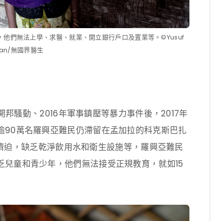
他們無法上學、求醫、就業、開立銀行戶口及置業等。©Yusuf
man/無國界醫生
若開邦騷動、2016年軍事鎮壓等暴力事件後，2017年
逾90萬名羅興亞難民仍滯留在孟加拉的科克斯巴扎
活環境擠迫，缺乏乾淨飲用水和衛生設施等，羅興亞難民
乏兒童和青少年，他們無法接受正規教育，就如15