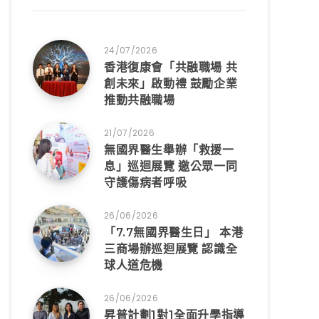
24/07/2026
香港復康會「共融職場 共
創未來」啟動禮 鼓勵企業
推動共融職場
21/07/2026
無國界醫生舉辦「救援一
息」巡迴展覽 邀公眾一同
守護傷病者呼吸
26/06/2026
「7.7無國界醫生日」 本港
三商場辦巡迴展覽 認識全
球人道危機
26/06/2026
昇普計劃1對1全面升學指導