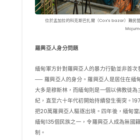
位於孟加拉的科克斯巴扎爾（Cox’s bazar）難
Moju
羅興亞人身分問題
緬甸軍方針對羅興亞人的暴力行動並非首次
── 羅興亞人的身分。羅興亞人是居住在緬甸
大多是穆斯林，而緬甸則是一個以佛教徒為
紀，直至六十年代初開始持續發生衝突。19
把20萬羅興亞人驅逐出境。四年後，緬甸
緬甸135個民族之一，令羅興亞人成為無國
制。