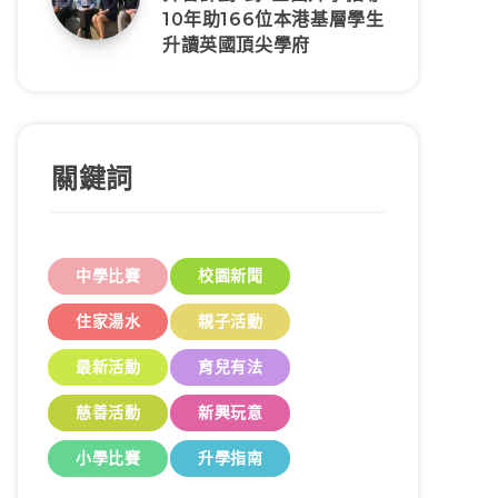
10年助166位本港基層學生
升讀英國頂尖學府
關鍵詞
中學比賽
校園新聞
住家湯水
親子活動
最新活動
育兒有法
慈善活動
新興玩意
小學比賽
升學指南