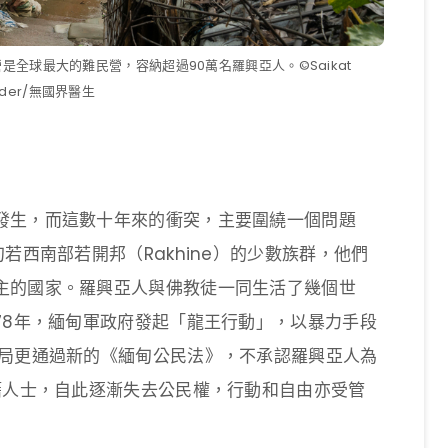
民營是全球最大的難民營，容納超過90萬名羅興亞人。©Saikat
mder/無國界醫生
發生，而這數十年來的衝突，主要圍繞一個問題
若西南部若開邦（Rakhine）的少數族群，他們
主的國家。羅興亞人與佛教徒一同生活了幾個世
78年，緬甸軍政府發起「龍王行動」，以暴力手段
當局更通過新的《緬甸公民法》，不承認羅興亞人為
籍人士，自此逐漸失去公民權，行動和自由亦受管