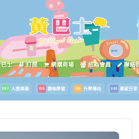
黃巴士
訂閱
網購商場
成為會員
聯絡
人間美事
趣味學習
升學導向
專家分享
557
105
135
693