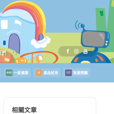
我們
一家健康
產品試用
我愛閱讀
465
4
117
相關文章