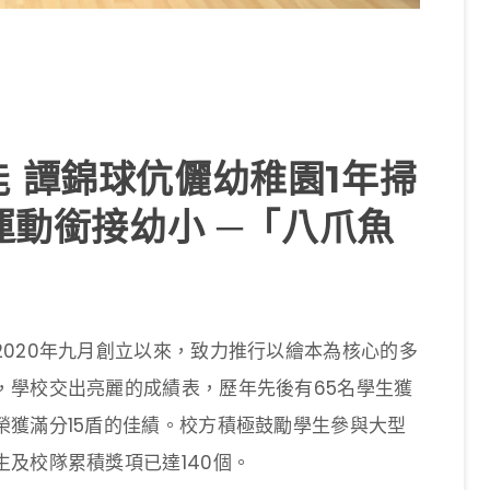
 譚錦球伉儷幼稚園1年掃
運動銜接幼小 ─「八爪魚
020年九月創立以來，致力推行以繪本為核心的多
，學校交出亮麗的成績表，歷年先後有65名學生獲
榮獲滿分15盾的佳績。校方積極鼓勵學生參與大型
及校隊累積獎項已達140個。