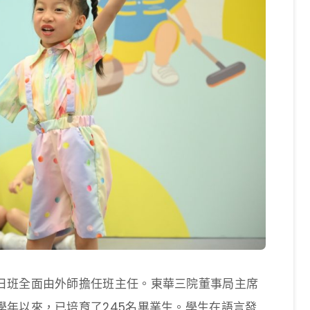
日班全面由外師擔任班主任。東華三院董事局主席
學年以來，已培育了245名畢業生。學生在語言發