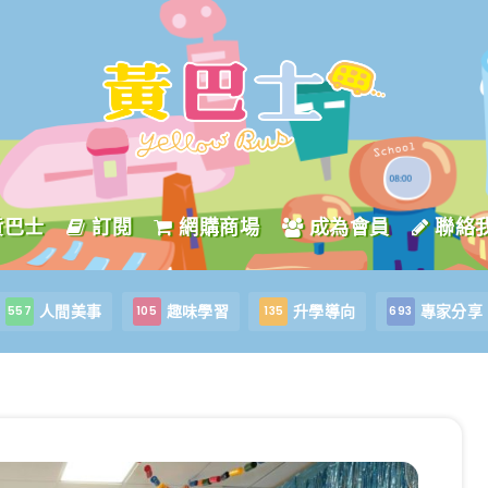
黃巴士
訂閱
網購商場
成為會員
聯絡
人間美事
趣味學習
升學導向
專家分享
557
105
135
693