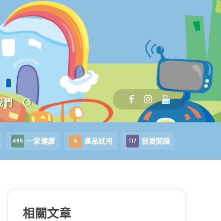
我們
一家健康
產品試用
我愛閱讀
465
4
117
相關文章