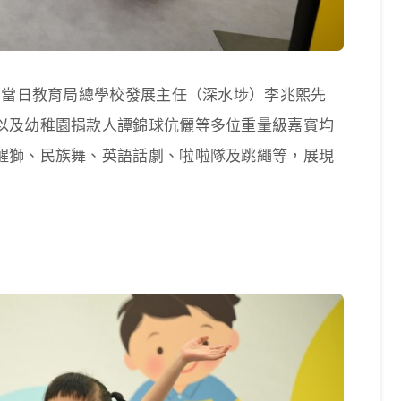
。當日教育局總學校發展主任（深水埗）李兆熙先
以及幼稚園捐款人譚錦球伉儷等多位重量級嘉賓均
醒獅、民族舞、英語話劇、啦啦隊及跳繩等，展現