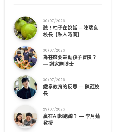
30/07/2026
聽！柚子在說話 ─ 陳瑞良
校長【私人時間】
30/07/2026
為甚麼要鼓勵孩子冒險？
— 謝家駒博士
30/07/2026
鐵拳教育的反思 — 陳葒校
長
29/07/2026
贏在AI起跑線？ — 李月蓮
教授