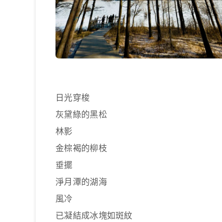
日光穿梭
灰黛綠的黑松
林影
金棕褐的柳枝
垂擺
淨月潭的湖海
風冷
已凝結成冰塊如斑紋