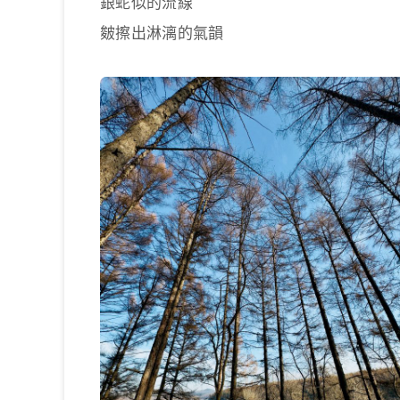
銀蛇似的流線
皴擦出淋漓的氣韻