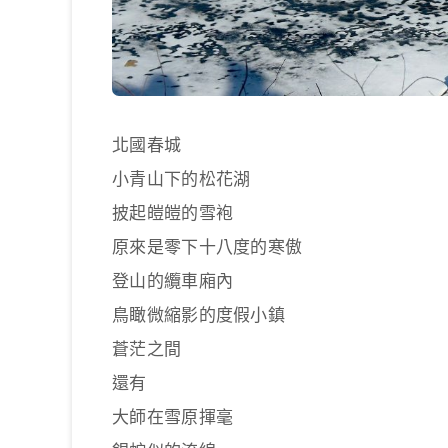
北國春城
小青山下的松花湖
披起皚皚的雪袍
原來是零下十八度的寒傲
登山的纜車廂內
鳥瞰微縮影的度假小鎮
蒼茫之間
還有
大師在雪原揮毫