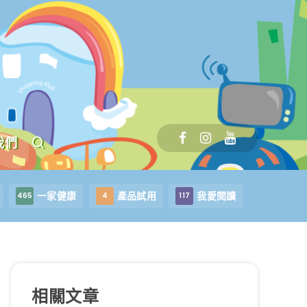
我們
一家健康
產品試用
我愛閱讀
465
4
117
相關文章