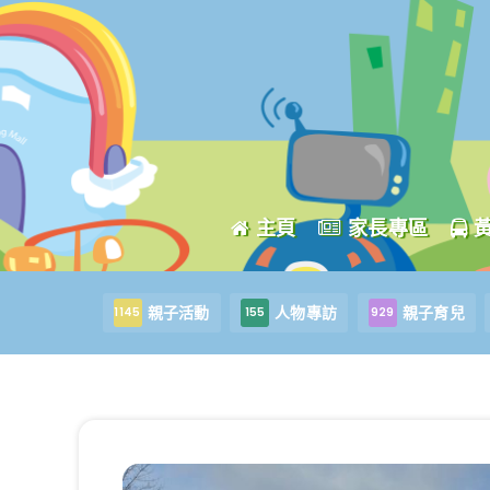
主頁
家長專區
親子活動
人物專訪
親子育兒
1145
155
929