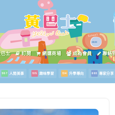
黃巴士
訂閱
網購商場
成為會員
聯絡
人間美事
趣味學習
升學導向
專家分享
557
105
134
693