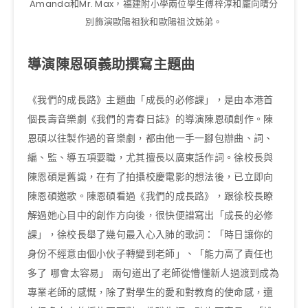
Amanda和Mr. Max，福建附小學兩位學生傅梓淳和龐向晴分
別飾演歐陽祖狄和歐陽祖汶姊弟。
導演陳恩碩義助撰寫主題曲
《我們的成長路》主題曲「成長的必修課」，是由本港首
個長壽音樂劇《我們的青春日誌》的導演陳恩碩創作。陳
恩碩以往製作過的音樂劇，都由他一手一腳包辦曲、詞、
編、監、導五項要職，尤其擅長以廣東話作詞。徐校長與
陳恩碩是舊識，在有了拍攝校慶電影的想法後，已立即向
陳恩碩邀歌。陳恩碩看過《我們的成長路》，跟徐校長瞭
解過她心目中的創作方向後，很快便譜寫出「成長的必修
課」，徐校長舉了幾句最入心入肺的歌詞：「時日讓你的
身份不經意由個小伙子轉變到老師」、「能力高了責任也
多了 哪會太容易」 兩句道出了老師從懵懂新人過渡到成為
專業老師的感慨，除了對學生的愛和對教育的使命感，還