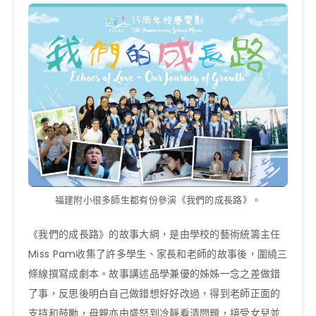
福建附小很多師生都有份參演《我們的成長路》。
《我們的成長路》的故事大綱，是由學校的藝術統籌主任
Miss Pam收集了許多學生、家長和老師的故事後，圍繞三
條線撰寫成劇本。故事講述品學兼優的姊姊一念之差做錯
了事，反思後明白自己做錯想好好改過，得到老師正面的
支持和鼓勵，母親亦由盛怒到冷靜看清問題，接受女兒並