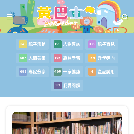
親子活動
人物專訪
親子育兒
1145
155
929
人間美事
趣味學習
升學導向
557
105
134
專家分享
一家健康
產品試用
693
465
4
我愛閱讀
117