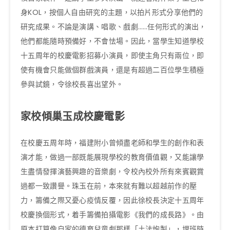
身KOL，按個人自由研究的主題，以拍片形式分享他們的
研究成果。不論是演講、唱歌、戲劇……任何形式的演出，
他們都能隨時預備好，不會怯場。因此，當學生知道學校
十五周年的校慶電影招募小演員，即使主角只有兩位，即
使有機會只能做個群戲演員，還是有超過二百位學生積極
參與試鏡，令徐校長喜出望外。
家校傾巢玉成校慶電影
在校慶五周年時，福建附小曾傾盡老師和學生的創作和表
演才能，做過一部既能展現學校的教育價值觀，又能讓學
生盡情發揮演藝興趣的音樂劇，令校內校外所有來賓觀賞
過都一致讚譽。珠玉在前，本來就有難以超越前作的壓
力，籌備之際又憂心疫情反覆，因此徐校長決定十五周年
校慶換個形式，着手籌備拍攝電影《我們的成長路》。由
原本打算像自家的德育兒童劇那樣「土法炮製」，埋班時