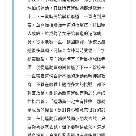
球拍的運動，其餘所有運動她都涉獵過，
十二、三歲時開始學跆拳道，一直考到黑
帶，並開始接觸跆拳道的搏擊技，打出驕
人成績，並成為了女子跆拳道的港隊成
員。從本地賽一直打到國際賽，徐校長贏
過很多獎項，可惜某次練習時受傷，十字
韌帶斷裂，幸而她適時有了新目標想做老
師，便從運動員的崗位退了下來。徐校長
一直帶着這份百折不撓的運動員精神辦教
育，不管在教職上遇到多大的挑戰，都不
輕言放棄。她認為體育運動有助於兒童的
性格培養：「運動員一定會有挫敗，那就
是成長的機會，是對身心和意志很好的鍛
煉。任何運動我都很鼓勵小朋友去試，只
要你喜歡就去試，但不要輕易放棄，這是
體育精神。今屆巴黎奧運也有很多展現體