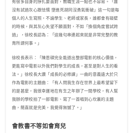
有很多自身的掙扎要面對，教職生涯一點也不容易。「誰
沒有試過灰心跟怯懦 墮進死胡同沒勇氣衝破」這一句是每
個人的人生寫照，不論學生、老師或家長，誰都會有碰壁
的時候，與其灰心失望不願面對，不如「換個角度嘗試跨
過」，徐校長認為：「這幾句串連起來就是非常完整的教
育所謂何事。」
徐校長表示：「陳恩碩完全能道出整部電影的核心價值，
更能寫中電影以外我們對學生的成長，甚至是對人生的看
法。」徐校長大讚「成長的必修課」一曲的意義遠大於只
作為電影的主題曲：「有人問我生存在世界上最希望留下
的是甚麼，我很幸運地在有生之年辦了一間學校，有人幫
我辦的學校拍了一部電影、寫了一首唱到心坎裏的主題
曲，簡直就是完美，我覺得無憾了。」
會教書不等如會育兒