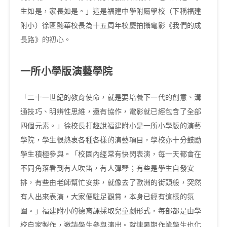
生如是，家長如是。」這是福建中學附屬學校（下稱福建
附小）徐區懿華校長為十五周年校慶拍攝電影《我們的成
長路》的初心。
一所小學版演藝學院
「二十一世紀的教育使命，就是要培養下一代的創意、溝
通技巧、明辨性思維，還有協作，電影就已經包含了全部
四個元素。」徐校長打趣說福建附小是一所小學版的演藝
學院，學生很熱衷各種各樣的演藝項目，學校亦十分鼓勵
學生積極參與。「校園內經常有快閃表演，每一天都會在
不同角落看到有人吹笛，有人彈琴；有些是學生自發安
排，有些由老師幫忙安排，就像去了歐洲的街頭般，突然
有人出來表演，大家便駐足觀賞，本身已經有這樣的氛
圍。」福建附小的德育課採取兒童劇形式，每部都是由學
校自家製作，邀請學生參與演出。就連暑期作業學生也化