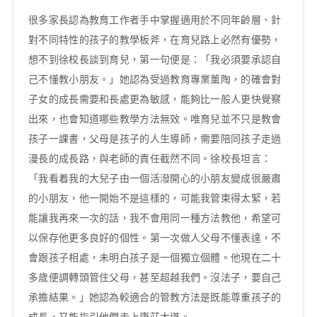
很多家長認為教育工作者手中掌握適用於不同年齡層、針
對不同特性的孩子的教學板斧，在育兒路上必然有優勢，
想不到徐校長談到育兒，第一句便是：「我必須要承認自
己不懂教小朋友。」她認為受過教育專業薰陶，的確會對
子女的成長需要和長處更為敏感，能夠比一般人更快覺察
出來，也會知道哪些教學方法無效。唯育兒並不只是教會
孩子一課書，父母是孩子的人生導師，需要陪同孩子走過
漫長的成長路，與老師的責任截然不同。徐校長坦言：
「我看着我的大兒子由一個活潑開心的小朋友變成很嚴肅
的小朋友，他一開始不是這樣的，可能我管束得太緊，若
能讓我再來一次的話，我不會用同一種方法教他，希望可
以保存他更多良好的個性。第一次做人父母不懂表達，不
會跟孩子相處，未明白孩子是一個獨立個體。他現在二十
多歲便調轉頭管住父母，甚至超越我們。沒法子，要自己
承擔結果。」她認為較適合的管教方法是既能尊重孩子的