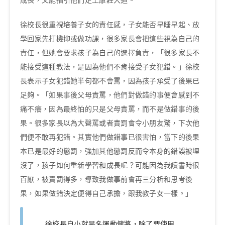
成長，又能指引他們走上康莊大道。
徐校長很重視培養子女的責任感，子女能否早睡早起、放
學回家先打機抑或做功課，很多家長會把這些視為自己的
責任，但她會要求孩子為自己的選擇負責，「很多家長不
能接受這種教法，是因為他們不肯接受子女犯錯。」徐校
長表示子女犯錯她半句都不會罵，因為孩子承受了後果已
足夠。「如果事後父母責罵，他們對做錯的事便會感到不
痛不癢，因為最終怕的只是父母責罵，而不是做錯事的後
果。很多家長以為大聲罵或者責罰會令小朋友驚，下次他
們便不敢再犯錯。其實他們做錯事已很害怕，當下的後果
本已是最好的懲罰，強加其他懲罰反而令本身的錯誤被埋
沒了，孩子如何重新學習和成長呢？可能因為我讀書時很
百厭，被責罰得多，導致我做事前會再三分析和思考後
果，如果做錯決定便得自己承擔，跟我教子女一樣。」
徐校長自小就是名運動健將，除了要使用