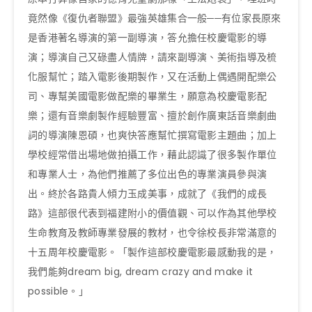
竟然像《復仇者聯盟》最強英雄集合一般──有位家長原來
是香港著名導演的第一副導演，答允擔任校慶電影的導
演；導演自己又碌盡人情牌，請來副導演、美術指導及梳
化服幫忙；踏入電影後期製作，又在活動上偶遇開配樂公
司、專幫美國電影做配樂的畢業生，願意為校慶電影配
樂；還有音樂劇製作經驗豐富、擅於創作廣東話音樂劇曲
詞的導演陳恩碩，也爽快答應幫忙撰寫電影主題曲；加上
學校經常借出場地做拍攝工作，藉此認識了很多製作單位
和專業人士，為他們推薦了多位出色的專業演員參與演
出。終於各路貴人傾力玉成美事，成就了《我們的成長
路》這部很代表到福建附小的價值觀、可以作為其他學校
生命教育及教師專業發展的教材，也令徐校長非常滿意的
十五周年校慶電影。「製作這部校慶電影最感動我的是，
我們能夠dream big, dream crazy and make it
possible。」