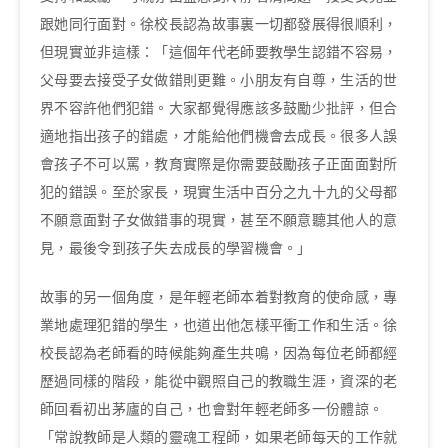
跟她同行面對。徐校長認為故事裏一切都發展得很順利，
但現實並非這樣：「這個年代老師要教學生認錯不容易，
父母要去接受子女做錯則更難。小朋友有自尊，生活的世
界不容許他們犯錯。大家都覺得應該多鼓勵少批評，但合
適地指出孩子的錯處，才能給他們機會去成長。很多人誤
會孩子不可以罵，教育實際是你需要鼓勵孩子正面面對所
犯的錯誤。至於家長，現實生活中百分之九十九的父母都
不願意面對子女做錯事的現實，甚至不願意聽其他人的意
見，最後令到孩子失去成長的學習機會。」
故事的另一個角度，是年輕老師本着對教育的使命感，專
業地處理犯錯的學生，也道出他怎樣平衝工作和生活。徐
校長認為老師看的時候能夠產生共鳴，因為每位老師都經
歷過同樣的階段，能從中觀照自己的教職生涯，資深的老
師回看初出茅廬的自己，也會對年輕老師多一份體諒。
「常說教師是人類的靈魂工程師，如果老師每天的工作就