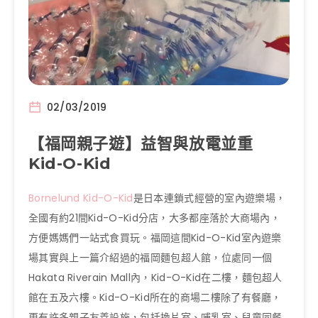
02/03/2019
【福岡親子遊】益智與放電並重
Kid-O-Kid
Bornelund Kid-O-Kid
是日本連鎖式經營的室內遊樂場，
全國有約
21
間
Kid-O-Kid
分店，大多都座落於大商場內，
方便媽媽們一站式食買玩。福岡這間
Kid-O-Kid
室內遊樂
場
其實與上一篇介紹過的福岡麵包超人館，位處同一個
Hakata Riverain Mall
內，
Kid-O-Kid
在二樓，麵包超人
館在五及六樓。
Kid-O-Kid
所在的商場二樓除了有餐廳，
更有許多親子友善設施，包括換片室、哺乳室、兒童同餐