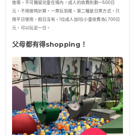
進場，不可獨留兒童在場內，成人的收費則劃一
5
00
日
元，不用按時計算，一票玩到尾。第二種是日票方式，
只
限平日使用，假日沒有。
1
位成人加
1
位小童收費為
1,700
日
元，可以玩足一日。
父母都有得
shopping
！