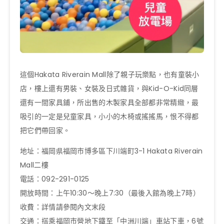
這個
Hakata Riverain Mall
除了親子玩樂點，也有童裝小
店，樓上還有男裝、
女裝及日式雜貨，與
Kid-O-Kid
同層
還有一間家具鋪，
所出售的木製家具全部都非常精緻，最
吸引的一定是兒童家具，
小小的木椅或搖搖馬，恨不得都
把它們帶回家。
地址：福岡県福岡市博多區下川端町
3-1 Hakata Riverain
Mall
二樓
電話：
092-291-0125
開放時間：上午
10:30
〜晚上
7:30
（最後入館為晚上
7
時）
收費：詳情請參閱內文末段
交通：搭乘福岡市營地下鐵至「中洲川端」車站下車，
6
號