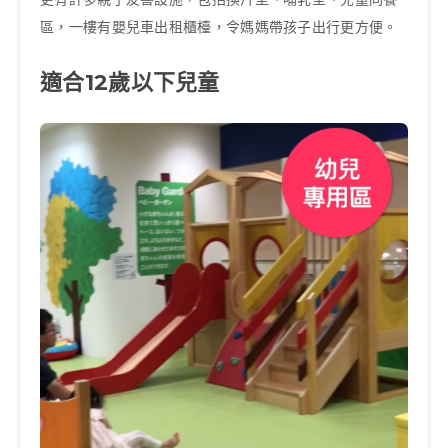
區，
一樓有嬰兒車出租櫃檯，令媽媽帶孩子出行更方便。
適合
12
歲以下兒童