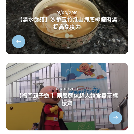
01/03/2019
【湯水食譜】沙參玉竹淮山海底椰瘦肉湯
提高免疫力
03/03/2019
【福岡親子遊 】兩層麵包超人館食買玩樣
樣齊