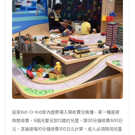
這家
Kid-O-Kid
室內遊樂場入場收費分兩種，
第一種是按
時間收費，
6
個月嬰兒到
12
歲的兒童，頭
30
分鐘收費
600
日
元，其後按每
10
分鐘收費
100
日元計算。
成人必須陪同兒童