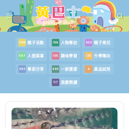
親子活動
人物專訪
親子育兒
1145
156
930
人間美事
趣味學習
升學導向
557
105
135
專家分享
一家健康
產品試用
693
465
4
我愛閱讀
117