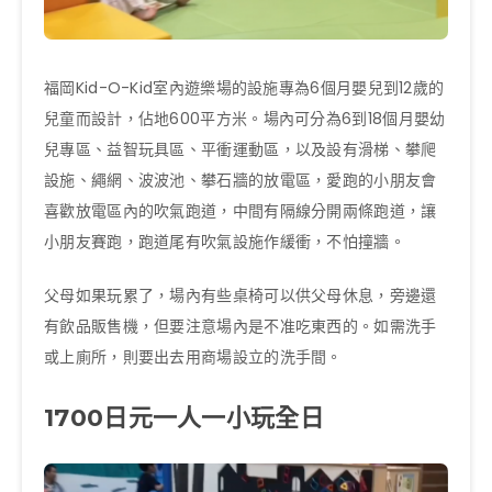
福岡
Kid-O-Kid
室內遊樂場的設施專為
6
個月嬰兒到
12
歲
的
兒童而設計，佔地
600
平方米。場內可分為
6
到
18
個月嬰幼
兒
專區、益智玩具區、平衝運動區，以及設有滑梯、攀爬
設施、繩網、
波波池、攀石牆的放電區，
愛跑的小朋友會
喜歡放電區內的吹氣跑道，
中間有隔線分開兩條跑道，讓
小朋友賽跑，
跑道尾有吹氣設施作緩衝，不怕撞牆。
父母如果玩累了，場內有些桌椅可以供父母休息，
旁邊還
有飲品販售機，但要注意場內是不准吃東西的。
如需洗手
或上廁所，則要出去用商場設立的洗手間。
1700日元一人一小玩全日