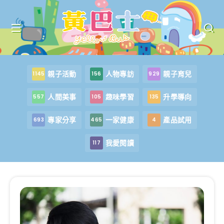
親子活動
人物專訪
親子育兒
1145
156
929
人間美事
趣味學習
升學導向
557
105
135
專家分享
一家健康
產品試用
693
465
4
我愛閱讀
117