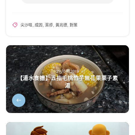
尖沙咀
,
成因
,
濕疹
,
黃兆德
,
對策
29/04/2019
【湯水食譜】五指毛桃竹芋無花果栗子素
湯