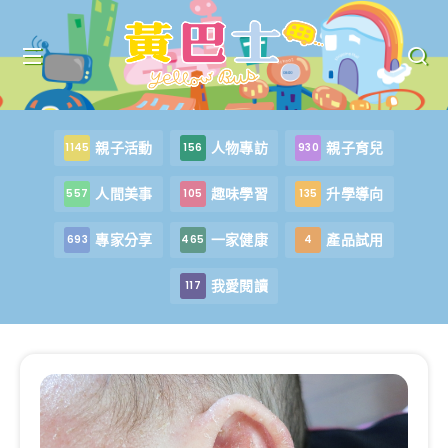
親子活動
人物專訪
親子育兒
1145
156
930
人間美事
趣味學習
升學導向
557
105
135
專家分享
一家健康
產品試用
693
465
4
我愛閱讀
117