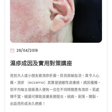
29/04/2019
濕疹成因及實用對策講座
見到大人或小朋友被濕疹折磨，抓到皮破血流，真令人心
痛。濕疹 （eczema）其實是過敏性皮膚病，病因複雜，
但平均每五個香港人便有一位在不同時期患有濕疹。若處
理不當，細菌可導致皮膚長期發炎，結痂、剝落、開裂、
出血而形成永久疤痕！