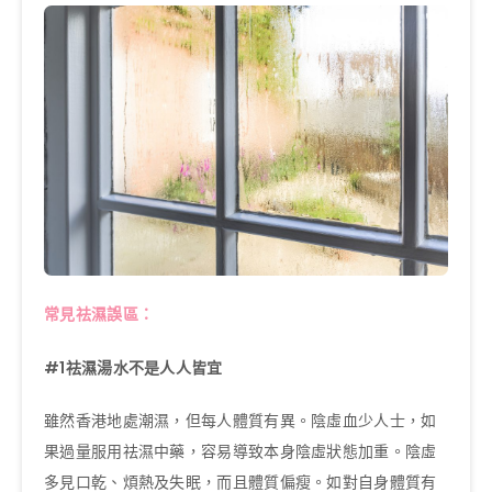
常見祛濕誤區：
#1
祛濕湯水不是人人皆宜
雖然香港地處潮濕，但每人體質有異。陰虛血少人士，如
果過量服用祛濕中藥，容易導致本身陰虛狀態加重。陰虛
多見口乾、煩熱及失眠，而且體質偏瘦。如對自身體質有