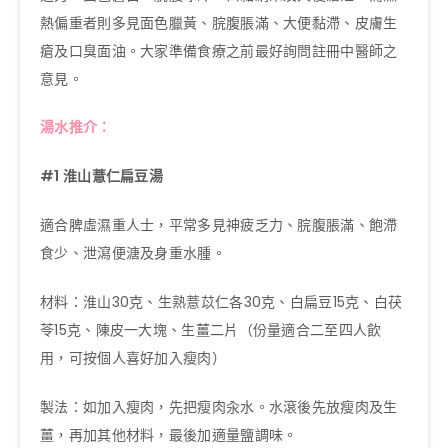
熱偏重者則多見面色臘黃、脘腹脹滿、大便黏滯、皮膚生
瘡及口臭面油。大家準備食療之前最好詢問註冊中醫師之
意見。
湯水推介：
#1
淮山薏仁扁豆湯
適合脾虛濕重人士，平常多見神疲乏力、脘腹脹滿、飽滯
食少、泄瀉便溏及身重水腫。
材料：淮山30克、生熟薏苡仁各30克、白扁豆15克、白茯
苓15克、陳皮一大塊、生薑二片（份量適合二至四人飲
用，可按個人喜好加入瘦肉）
製法：如加入瘦肉，先把瘦肉汆水。水滾後先放瘦肉及生
薑，再加其他材料，最後加適量鹽調味。