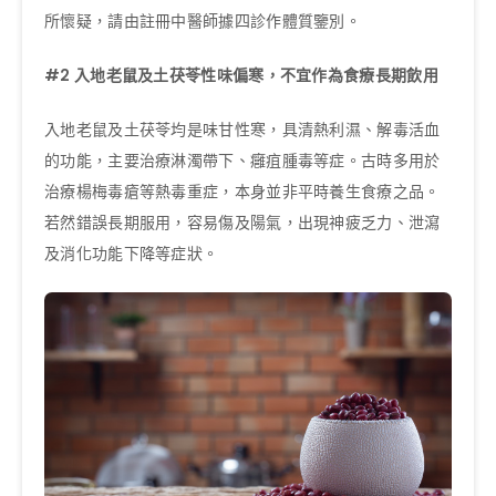
所懷疑，請由註冊中醫師據四診作體質鑒別。
#2
入地老鼠
及
土茯苓性味偏寒，不宜作為食療長期飲用
入地老鼠及土茯苓均是味甘性寒，具清熱利濕、解毒活血
的功能，主要治療淋濁帶下、癰疽腫毒等症。古時多用於
治療楊梅毒瘡等熱毒重症，本身並非平時養生食療之品。
若然錯誤長期服用，容易傷及陽氣，出現神疲乏力、泄瀉
及消化功能下降等症狀。