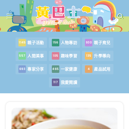
親子活動
人物專訪
親子育兒
1145
156
930
人間美事
趣味學習
升學導向
557
105
135
專家分享
一家健康
產品試用
693
465
4
我愛閱讀
117