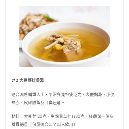
#2
大豆芽排骨湯
適合濕熱偏重人士，平常多見神疲乏力、大便黏滯、小便
短赤、皮膚臘黃及口臭痤瘡。
材料：大豆芽120克、生熟薏苡仁各30克、紅蘿蔔一個及
排骨適量（份量適合二至四人飲用）