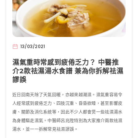
13/03/2021
濕氣重時常感到疲倦乏力？ 中醫推
介2款祛濕湯水食譜 兼為你拆解祛濕
謬誤
近日回南天除了天氣回暖，亦越來越潮濕。濕氣重容易令
人經常感到疲倦乏力、四肢沉重、昏昏欲睡，甚至影響皮
膚、關節及消化系統等，因此不少人都會煲一些祛濕湯水
為身體驅走濕氣。中醫師呂兆陞特別為大家推介兩款祛濕
湯水，並一一拆解常見祛濕謬誤。