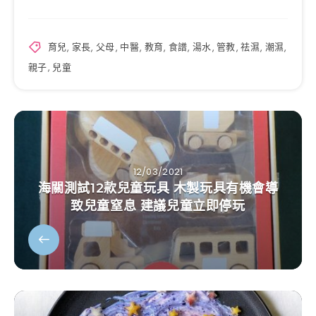
育兒
,
家長
,
父母
,
中醫
,
教育
,
食譜
,
湯水
,
管教
,
祛濕
,
潮濕
,
親子
,
兒童
12/03/2021
海關測試12款兒童玩具 木製玩具有機會導
致兒童窒息 建議兒童立即停玩