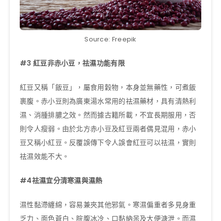
Source: Freepik
#3
紅豆非赤小豆，祛濕功能有限
紅豆又稱「飯豆」，屬食用穀物，本身並無藥性，可煮飯
裹腹。赤小豆則為廣東湯水常用的祛濕藥材，具有清熱利
濕、消腫排膿之效。然而據古籍所載，不宜長期服用，否
則令人瘦弱。由於北方赤小豆及紅豆兩者偶見混用，赤小
豆又稱小紅豆。反覆誤傳下令人誤會紅豆可以祛濕，實則
祛濕效能不大。
#4
祛濕宜分清寒濕與濕熱
濕性黏滯纏綿，容易兼夾其他邪氣。寒濕偏重者多見身重
乏力、面色蒼白、脘腹冰冷、口黏納呆及大便溏泄。而濕