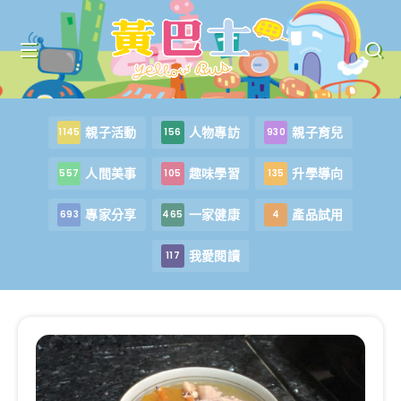
親子活動
人物專訪
親子育兒
1145
156
930
人間美事
趣味學習
升學導向
557
105
135
專家分享
一家健康
產品試用
693
465
4
我愛閱讀
117