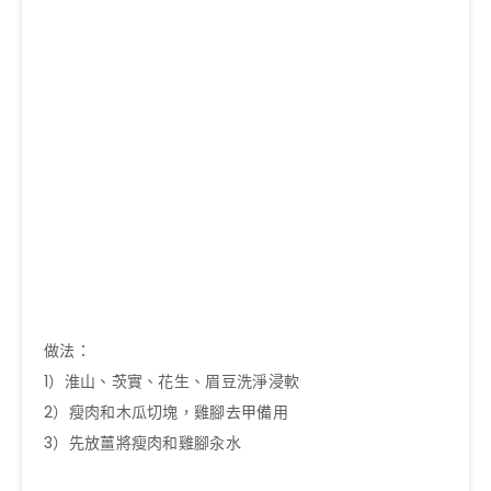
做法：
1）淮山、茨實、花生、眉豆洗淨浸軟
2）瘦肉和木瓜切塊，雞腳去甲備用
3）先放薑將瘦肉和雞腳汆水