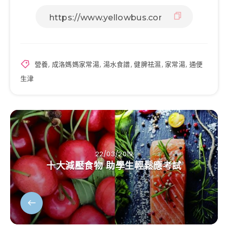
營養
,
成洛媽媽家常湯
,
湯水食譜
,
健脾祛濕
,
家常湯
,
通便
生津
22/03/2019
十大減壓食物 助學生輕鬆應考試