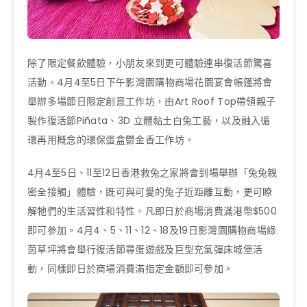
除了限定餐飲體驗，小朋友來到更可體驗連串復活節驚喜
活動。4月4至5日下午影灣園購物商場花園宴會帳篷將會
舉辦多場節日限定創意工作坊，由Art Roof Top帶領親子
製作復活節Piñata、3D 立體黏土白兔工藝，以及融入循
環再用概念的環保蛋盒鬱金香工作坊。
4月4至5日、11至12日香港救兔之家將會到場舉辦「兔兔親
密全接觸」體驗，既可與可愛的兔子近距離互動，更可瞭
解牠們的生活習性和特性。凡即日於商場消費滿港幣$500
即可參加。4月4、5、11、12、18及19日影灣園購物商場綠
茵草坪將會舉行復活節尋蛋遊戲及巨型充氣彈床城堡活
動，同樣即日於商場消費滿指定金額即可參加。