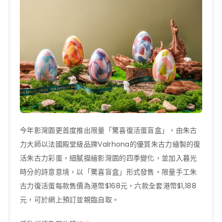
今年影灣園更首度推出限量「驚喜復活蛋盲盒」，由朱古
力大師以法國殿堂級品牌Valrhona的優質朱古力繪製的復
活朱古力彩蛋，細膩描繪影灣園的四季變化，並加入暮光
時分的詩意意境，以「驚喜盲盒」形式發售。限量手工朱
古力復活蛋每款售價為港幣$168元，六款全套港幣$1,188
元，可於網上預訂並親臨自取。