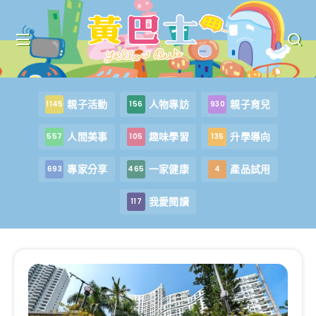
親子活動
人物專訪
親子育兒
1145
156
930
人間美事
趣味學習
升學導向
557
105
135
專家分享
一家健康
產品試用
693
465
4
我愛閱讀
117