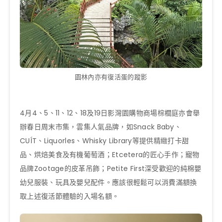
園林內亦有復活蛋的蹤影
4月4、5、11、12、18及19日影灣園購物商場棕櫚庭亦會舉
辦春日周末市集，雲集人氣品牌，如Snack Baby、
CUÍT、Liquorles、Whisky Library等提供精緻打卡甜
品、烘焙美食及有機葡萄酒；Etcetera的匠心手作；寵物
品牌Zootage的皮革吊飾；Petite First深受歡迎的純棉嬰
幼兒服裝、玩具及嬰兒配件。應該很輕鬆可以消費滿額換
取上述復活節體驗的入場名額。