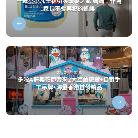
一罐小小凡士林引發頭髮之亂 媽媽：作為
家長不會再犯的錯誤
02/04/2026
多啦A夢櫻花節帶來2大互動遊戲+自製手
工吊牌+海量香港首發精品