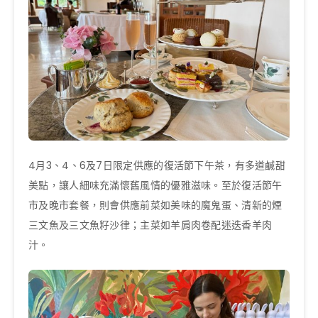
4月3、4、6及7日限定供應的復活節下午茶，有多道鹹甜
美點，讓人細味充滿懷舊風情的優雅滋味。至於復活節午
市及晚市套餐，則會供應前菜如美味的魔鬼蛋、清新的煙
三文魚及三文魚籽沙律；主菜如羊肩肉卷配迷迭香羊肉
汁。