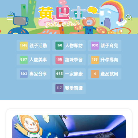
親子活動
人物專訪
親子育兒
1145
156
930
人間美事
趣味學習
升學導向
557
105
135
專家分享
一家健康
產品試用
693
465
4
我愛閱讀
117