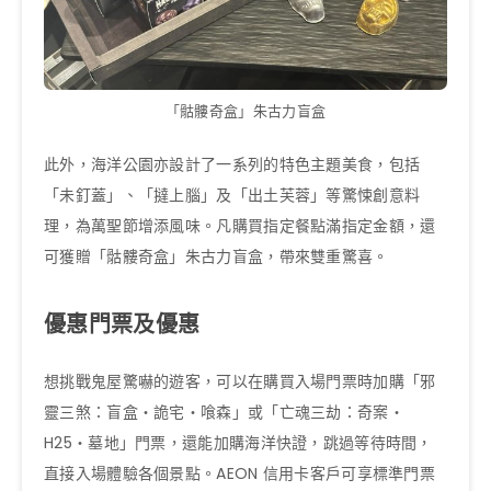
「骷髏奇盒」朱古力盲盒
此外，海洋公園亦設計了一系列的特色主題美食，包括
「未釘蓋」、「撻上腦」及「出土芙蓉」等驚悚創意料
理，為萬聖節增添風味。凡購買指定餐點滿指定金額，還
可獲贈「骷髏奇盒」朱古力盲盒，帶來雙重驚喜。
優惠門票及優惠
想挑戰鬼屋驚嚇的遊客，可以在購買入場門票時加購「邪
靈三煞：盲盒‧詭宅‧喰森」或「亡魂三劫：奇案‧
H25‧墓地」門票，還能加購海洋快證，跳過等待時間，
直接入場體驗各個景點。AEON 信用卡客戶可享標準門票