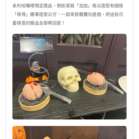
系列哈囉喂限定獎品，例如家姐「加加」南瓜造型和細佬
「得得」糖果造型公仔，一起來挑戰攤位遊戲，把這些可
愛得意的精品全部帶回家！