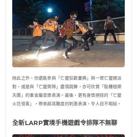
除此之外，你還能參與「亡靈狂歡慶典」與一眾亡靈開派
對，或是與「亡靈樂隊」盡情跳舞，亦可欣賞「骷髏極樂
天團」的重金屬音樂表演。最後，更有身懷絕技的「亡靈
火花怪客」，帶來超高難度的刺激表演，令人目不暇給。
全新LARP實境手機遊戲令排隊不無聊