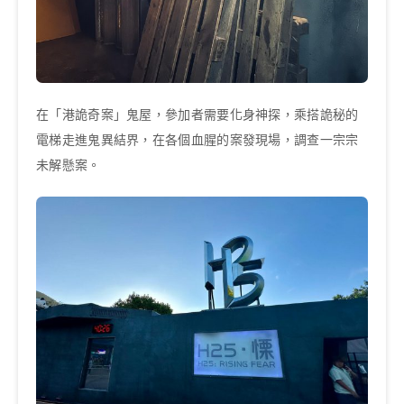
在「港詭奇案」鬼屋，參加者需要化身神探，乘搭詭秘的
電梯走進鬼異結界，在各個血腥的案發現場，調查一宗宗
未解懸案。