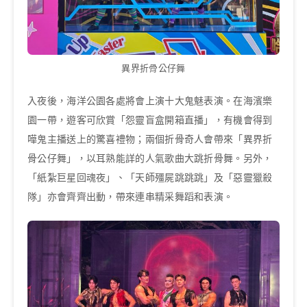
異界折骨公仔舞
入夜後，海洋公園各處將會上演十大鬼魅表演。在海濱樂
園一帶，遊客可欣賞「怨靈盲盒開箱直播」，有機會得到
嘩鬼主播送上的驚喜禮物；兩個折骨奇人會帶來「異界折
骨公仔舞」，以耳熟能詳的人氣歌曲大跳折骨舞。另外，
「紙紮巨星回魂夜」、「天師殭屍跳跳跳」及「惡靈獵殺
隊」亦會齊齊出動，帶來連串精采舞蹈和表演。