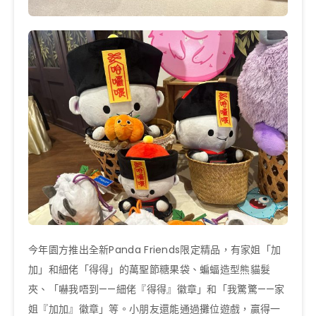
今年園方推出全新Panda Friends限定精品，有家姐「加
加」和細佬「得得」的萬聖節糖果袋、蝙蝠造型熊貓髮
夾、「嚇我唔到——細佬『得得』徽章」和「我驚驚——家
姐『加加』徽章」等。小朋友還能通過攤位遊戲，贏得一