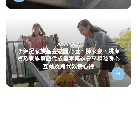
30/09/2025
李錦記家族基金邀羅乃萱、陳家豪、姚潔
貞及家族第四代成員李惠雄分享祖孫暖心
互動及跨代教養心得