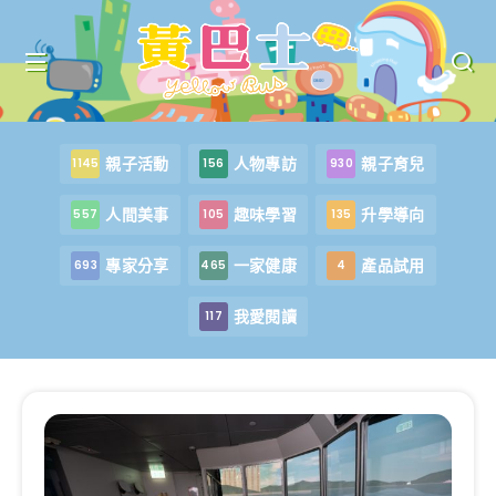
親子活動
人物專訪
親子育兒
1145
156
930
人間美事
趣味學習
升學導向
557
105
135
專家分享
一家健康
產品試用
693
465
4
我愛閱讀
117