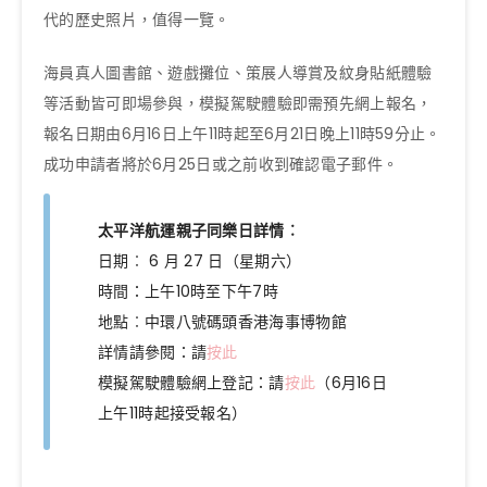
代的歷史照片，值得一覽。
海員真人圖書館、遊戲攤位、策展人導賞及紋身貼紙體驗
等活動皆可即場參與，模擬駕駛體驗即需預先網上報名，
報名日期由6月16日上午11時起至6月21日晚上11時59分止。
成功申請者將於6月25日或之前收到確認電子郵件。
太平洋航運親子同樂日詳情︰
日期︰ 6 月 27 日（星期六）
時間：上午10時至下午7時
地點︰中環八號碼頭香港海事博物館
詳情請參閱：請
按此
模擬駕駛體驗網上登記：請
按此
（6月16日
上午11時起接受報名）