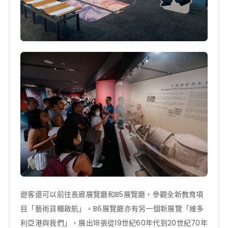
遊客還可以前往長廊展覽廳和B5展覽廳，參觀全新教育項
目「藝術貨櫃啟航」。B6展覽廳亦有另一個新展覽「維多
利亞港與我們」，展出18張從19世紀60年代到20世紀70年