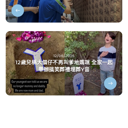
12/06/2026
12歲兒稱大個仔不再叫爹地媽咪 全家一起
舉辦搞笑葬禮埋葬Y音