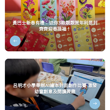
29/01/2026
黃巴士新春有禮：送你3款靚靚賀年利是封
齊齊迎春接福！
30/01/2026
呂明才小學舉辦AI繪本封面創作比賽 激發
幼童創意及閱讀興趣