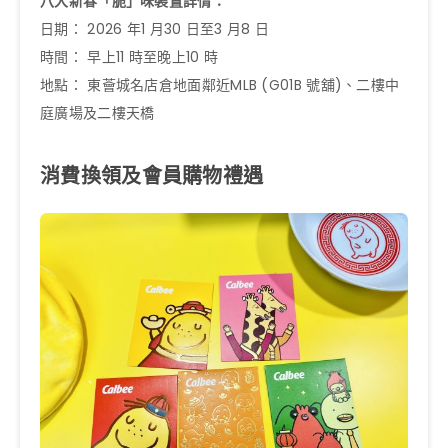
八大新春「脆」味裝置詳情：
日期： 2026 年1 月30 日至3 月8 日
時間： 早上11 時至晚上10 時
地點： 東薈城名店倉地面鄰近MLB (G01B 號舖)、二樓中
庭廣場及二樓天橋
消費換領及會員購物禮遇