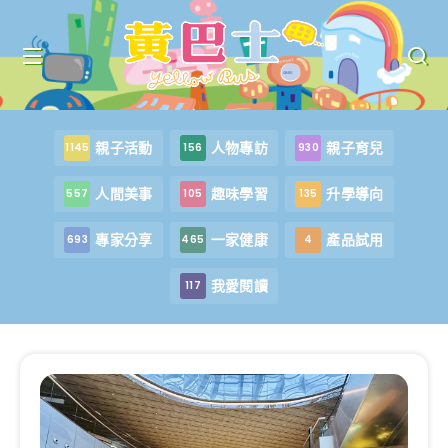
親子活動
人物專訪
親子育兒
1145
156
930
人間美事
趣味學習
升學導向
557
105
135
專家分享
一家健康
產品試用
693
465
4
我愛閱讀
117