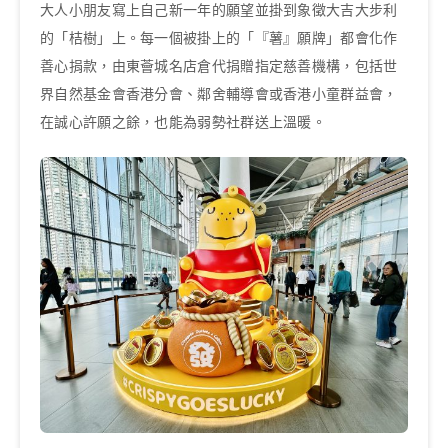
大人小朋友寫上自己新一年的願望並掛到象徵大吉大步利
的「桔樹」上。每一個被掛上的「『薯』願牌」都會化作
善心捐款，由東薈城名店倉代捐贈指定慈善機構，包括世
界自然基金會香港分會、鄰舍輔導會或香港小童群益會，
在誠心許願之餘，也能為弱勢社群送上溫暖。