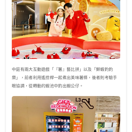
中庭有兩大互動遊戲「『薯』藝比拼」以及「鮮蝦釣釣
樂」，前者利用遙控桿一起煮出美味薯條，後者則考驗手
眼協調，從轉動的蝦池中釣出蝦公仔。