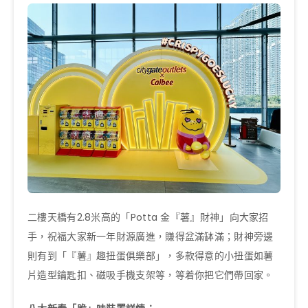
二樓天橋有2.8米高的「Potta 金『薯』財神」向大家招
手，祝福大家新一年財源廣進，賺得盆滿缽滿；財神旁邊
則有到「『薯』趣扭蛋俱樂部」，多款得意的小扭蛋如薯
片造型鑰匙扣、磁吸手機支架等，等着你把它們帶回家。