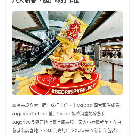
八大新春「脆」味打卡位
商場共設八大「脆」味打卡位，由Calbee 四大家族成員
Jagabee Potta、薯片Pote、蝦條河童蝦家族和
Jagarico長頸鹿換上賀年服裝與一家大小恭賀新年。在東
薈城名店倉地下，3.8米高的巨型Calbee全新新年包裝正