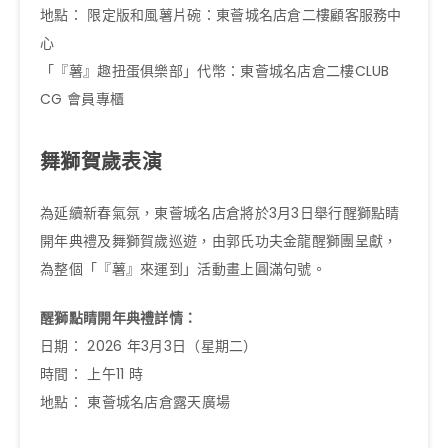
地點： 限定版和風薯片碗：東薈城名店倉二樓顧客服務中
心
「『薯』趣扭蛋俱樂部」代幣：東薈城名店倉二樓CLUB
CG 會員專櫃
舞獅賀歲表演
為延續新春氣氛，東薈城名店倉將於3月3日舉行醒獅點睛
開年典禮及舞獅賀歲巡遊，由郭氏功夫金龍醒獅團呈獻，
為整個「『薯』來運到」活動畫上圓滿句號。
醒獅點睛開年典禮詳情：
日期： 2026 年3月3日（星期二）
時間： 上午11 時
地點： 東薈城名店倉露天廣場