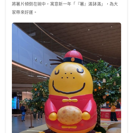
將薯片傾倒在碗中，寓意新一年「『薯』滿缽滿」，為大
家帶來好運。