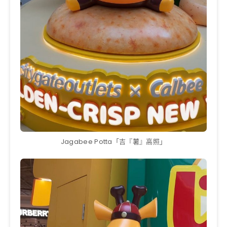
Jagabee Potta「吉『薯』高照」