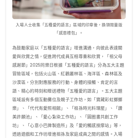
入場人士收集「五種愛的語言」區域的印章後，換領限量版
「感恩禮包」。
為鼓勵家庭以「五種愛的語言」增進溝通，向彼此表達關
愛與欣賞之情，促進跨代成員互相尊重和欣賞，「祖父母
感謝節」2025同樂日根據「五種愛的語言」分為五大主題
冒險區域，包括火山區、紅鸛叢林區、海洋區、森林區及
沙漠區，分別對應服務的行動、身體的接觸、肯定的言
語、精心的時刻和贈送禮物「五種愛的語言」。五大主題
區域設有多個互動攤位及親子工作坊，如「寶藏彩虹擲擲
樂」、「代代有愛照相館」、「祖孫時光料理屋」、「讚
美許願池」、「愛心紮染工作坊」、「圓圈畫共創工作
坊」、「心意小巴牌製造所」及「愛的觸感按摩站」等，
透過遊戲和工作坊增進祖孫及家庭成員之間的感情。入場