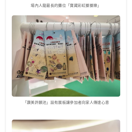
場內人龍最長的攤位「寶藏彩虹擲擲樂」
「讚美許願池」設有展板讓參加者向家人傳達心意