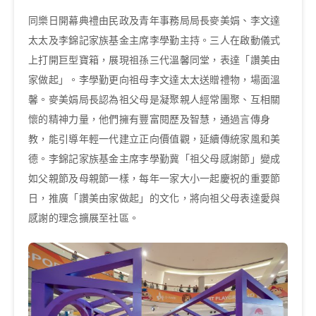
同樂日開幕典禮由民政及青年事務局局長麥美娟、李文達
太太及李錦記家族基金主席李學勤主持。三人在啟動儀式
上打開巨型寶箱，展現祖孫三代溫馨同堂，表達「讚美由
家做起」。李學勤更向祖母李文達太太送贈禮物，場面溫
馨。麥美娟局長認為祖父母是凝聚親人經常團聚、互相關
懷的精神力量，他們擁有豐富閱歷及智慧，通過言傳身
教，能引導年輕一代建立正向價值觀，延續傳統家風和美
德。李錦記家族基金主席李學勤冀「祖父母感謝節」變成
如父親節及母親節一樣，每年一家大小一起慶祝的重要節
日，推廣「讚美由家做起」的文化，將向祖父母表達愛與
感謝的理念擴展至社區。