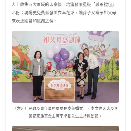
人士收集五大區域的印章後，均獲發限量版「感恩禮包」
乙份；現場更免費派發薰衣草花束，讓孫子女贈予祖父母
來表達關愛和感謝之情。
（左起）民政及青年事務局局長麥美娟女士、李文達太太及李
錦記家族基金主席李學勤先生主持啟動禮。