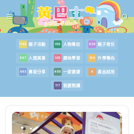
親子活動
人物專訪
親子育兒
1145
155
929
人間美事
趣味學習
升學導向
557
105
134
專家分享
一家健康
產品試用
693
465
4
我愛閱讀
117