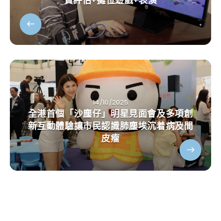
費評估+攤位遊戲+表演
14/10/2025
全港首個「沙塵仔」明星見面會及多項創
新互動體驗讓市民認識肺塵埃沉着病及間
皮瘤