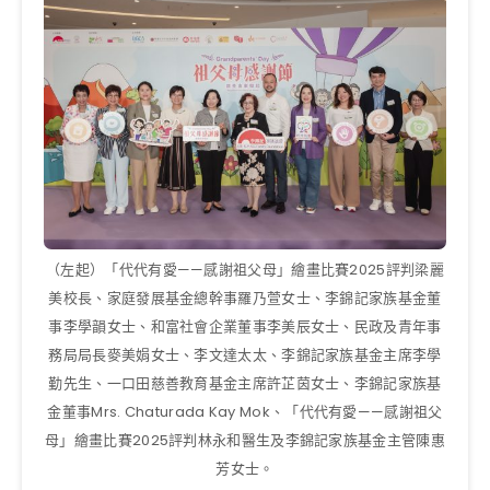
（左起）「代代有愛——感謝祖父母」繪畫比賽2025評判梁麗
美校長、家庭發展基金總幹事羅乃萱女士、李錦記家族基金董
事李學韻女士、和富社會企業董事李美辰女士、民政及青年事
務局局長麥美娟女士、李文達太太、李錦記家族基金主席李學
勤先生、一口田慈善教育基金主席許芷茵女士、李錦記家族基
金董事Mrs. Chaturada Kay Mok、「代代有愛——感謝祖父
母」繪畫比賽2025評判林永和醫生及李錦記家族基金主管陳惠
芳女士。