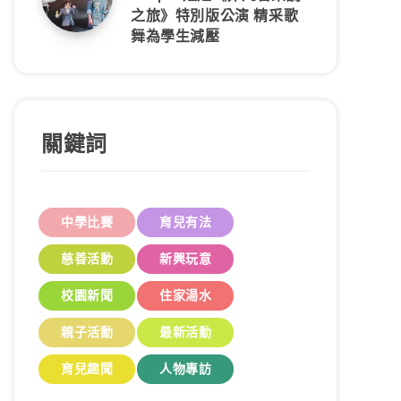
之旅》特別版公演 精采歌
舞為學生減壓
關鍵詞
中學比賽
育兒有法
慈善活動
新興玩意
校園新聞
住家湯水
親子活動
最新活動
育兒趣聞
人物專訪