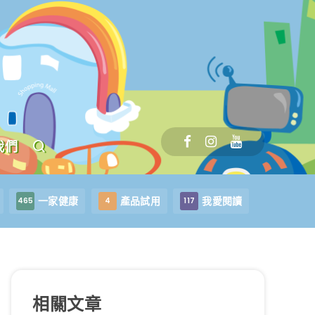
我們
一家健康
產品試用
我愛閱讀
465
4
117
相關文章