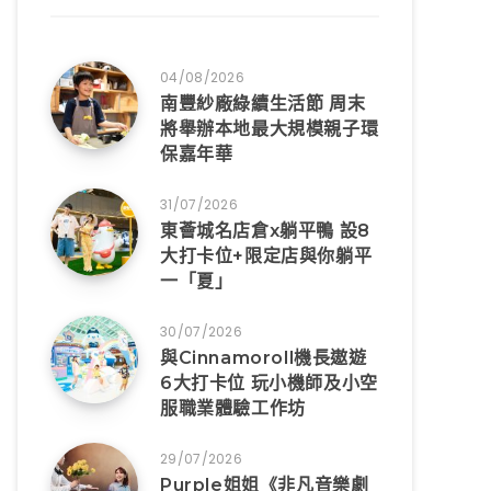
04/08/2026
南豐紗廠綠續生活節 周末
將舉辦本地最大規模親子環
保嘉年華
31/07/2026
東薈城名店倉x躺平鴨 設8
大打卡位+限定店與你躺平
一「夏」
30/07/2026
與Cinnamoroll機長遨遊
6大打卡位 玩小機師及小空
服職業體驗工作坊
29/07/2026
Purple姐姐《非凡音樂劇