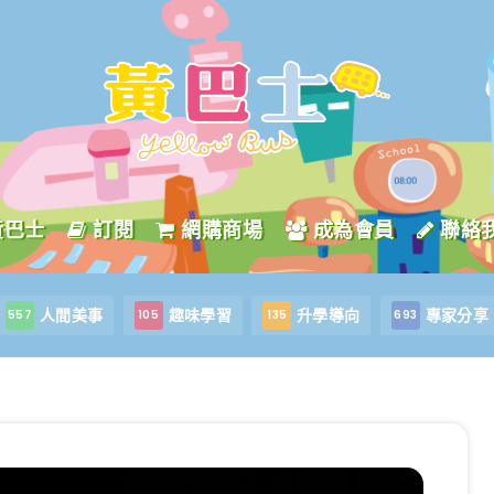
黃巴士
訂閱
網購商場
成為會員
聯絡
人間美事
趣味學習
升學導向
專家分享
557
105
135
693