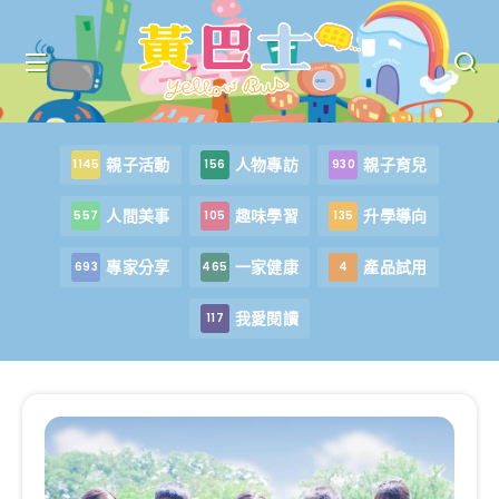
親子活動
人物專訪
親子育兒
1145
156
930
人間美事
趣味學習
升學導向
557
105
135
專家分享
一家健康
產品試用
693
465
4
我愛閱讀
117