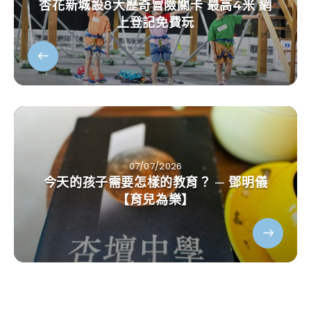
杏花新城設8大歷奇冒險關卡 最高4米 網
上登記免費玩
07/07/2026
今天的孩子需要怎樣的教育？ ─ 鄧明儀
【育兒為樂】