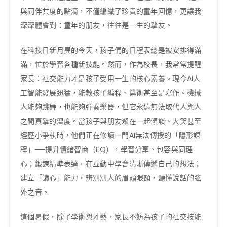
與同伴共度的點滴，不僅編織了珍貴的童年回憶，更讓我
深深體會到：童年的朋友，往往是一生的摯友。
在科技日新月異的今天，孩子們的日程表總是被安排得滿
滿，忙於學習各種新技能。然而，作為校長，我常常提醒
家長：社交能力才是孩子受用一生的核心素養。現今AI人
工智能發展迅猛，能教孩子編程、算術甚至是寫作。機械
人能夠跳舞，也能夠彈奏樂器，但它永遠無法取代人與人
之間真摯的溫度。當孩子與朋友聚在一起傾談、大笑甚至
經歷小爭執時，他們正在修讀一門AI無法傳授的「隱形課
程」──提升情緒智商（EQ），學習分享、包容與同理
心；鍛鍊精準表達，在互動中學會清晰傳遞自己的想法；
建立「讀心」能力，辨別別人的眉頭眼額，聽懂說話的弦
外之音。
這個暑假，除了學術與才藝，家長不妨為孩子的社交技能