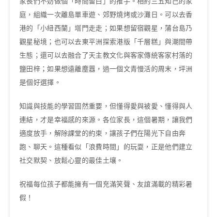
家長們不妨做個「時間留白」的推手。相約三五知己的家
庭，組織一次離島單車遊、郊野燒烤或沙灘日。可以去香
港的「小紐西蘭」塔門走走；如果想留宿觀星，蒲台島乃
觀星秘境；也可以去東平洲探索港版「千層糕」與潮間帶
生態；還可以去融合了天主教文化與客家傳統客家村落的
鹽田梓；如果想遠離塵囂，過一個文青慢活的周末，坪洲
是個好選擇。
知識與技能的學習固然重要，但懂得愛與被愛、懂得與人
連結，才是幸福感的來源。各位家長，這個暑期，讓我們
適度放手，解除課堂的約束，讓孩子們在陽光下自由奔
跑、聊天。這種看似「浪費時間」的玩耍，正是他們建立
社交默契、放鬆心靈的最佳土壤。
祝福每位孩子都能擁有一個充滿笑聲、友誼滿載的精彩暑
假！