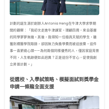
計劃的誕生源於創辦人Antonia Heng在牛津大學求學期
間的觀察：「我初次走進牛津課室，環顧四周，來自基層
的同學寥寥無幾。其後，我得知一位極具天賦的學生，雖
獲劍橋醫學院取錄，卻因無力負擔學費而被迫放棄。這件
事一直縈繞心頭——為何兩個同樣優秀的人，僅因家庭背景
不同，人生軌跡便如此迥異？正是這份不甘心，促使我創
立昇普計劃。」
從選校、入學試策略、模擬面試到獎學金
申請一條龍全面支援