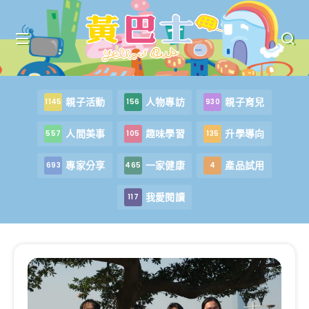
親子活動
人物專訪
親子育兒
1145
156
930
人間美事
趣味學習
升學導向
557
105
135
專家分享
一家健康
產品試用
693
465
4
我愛閱讀
117