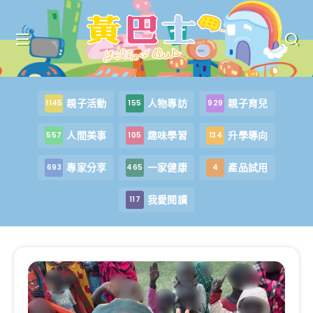
親子活動
人物專訪
親子育兒
1145
155
929
人間美事
趣味學習
升學導向
557
105
134
專家分享
一家健康
產品試用
693
465
4
我愛閱讀
117