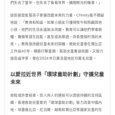
們失去了童年，也失去了看看世界、擴闊眼光的機會。」
談到甚麼能幫孩子掌握改變未來的力量，Christy毫不猶疑
地說：「教育和知識。如果小朋友只懂得牧牛和照顧其他
小孩，他們的生活永遠無法改變。教育可以讓他們學會耕
種、養殖等謀生技能，甚至成為導遊，改善整個村落的未
來。」教育是改變兒童未來的契機，救助兒童會在贊比亞
工作逾40年，積極打擊童婚，幫助女童重返校園，又致力
提高識字率，單在2024年已惠及當地近10萬名兒童。
以愛拉近世界「環球童助計劃」守護兒童
未來
旅程或許會結束，但人與人的連結可以透過持續的支持延
續。香港救助兒童會的「環球童助計劃」致力改善中國內
地、埃塞俄比亞、尼泊爾、越南和贊比亞等國家兒童的生