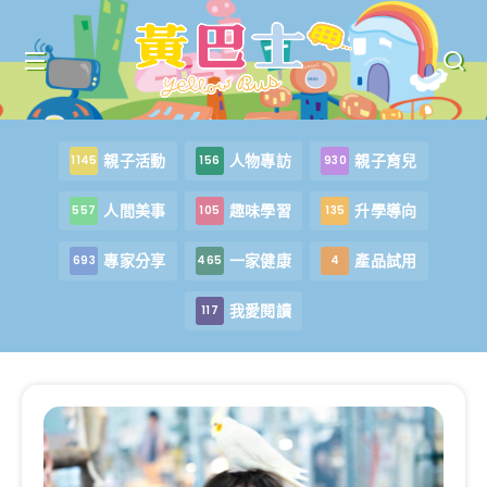
親子活動
人物專訪
親子育兒
1145
156
930
人間美事
趣味學習
升學導向
557
105
135
專家分享
一家健康
產品試用
693
465
4
我愛閱讀
117