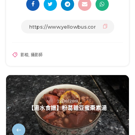
影相
,
攝影師
22/10/2019
【湯水食譜】粉葛雜豆蜜棗素湯