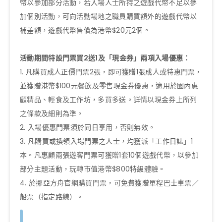
幣以參加部分活動，若入場人士所持之遊戲代幣不足以參
加個別活動，可向活動場地之職員購買額外的遊戲代幣以
補差額，遊戲代幣售價為港幣$20元2個。
活動期間特設門票買2送1及「現金券」兩項入場優惠：
1. 凡購買成人正價門票2張，即可獲贈1張成人或特惠門票，
並獲贈港幣$100元餐飲及零售現金券優惠，適用於園內惠
顧精品、輕食及工作坊，多買多送。詳情以現金券上所列
之條款及細則為準。
2. 入場優惠門票須於同日享用，否則無效。
3. 凡購買或換領入場門票之人士，均獲派「工作日誌」1
本。凡惠顧兩張遊客門票可獲贈1套10個遊戲代幣，以參加
部分主題活動，玩轉市值港幣$800特級體驗。
4. 於挪亞方舟官網購買門票，可免費獲贈單程巴士車票／
船票（指定路線）。