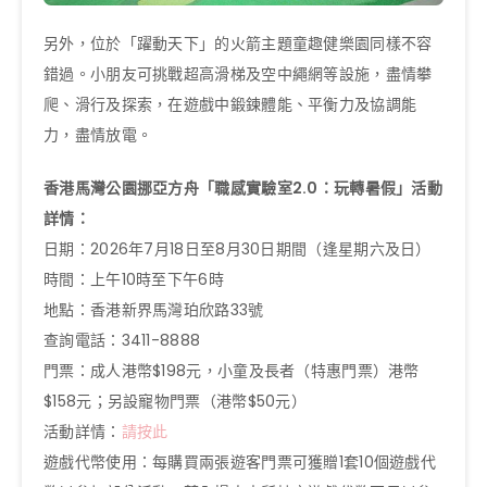
另外，位於「躍動天下」的火箭主題童趣健樂園同樣不容
錯過。小朋友可挑戰超高滑梯及空中繩網等設施，盡情攀
爬、滑行及探索，在遊戲中鍛鍊體能、平衡力及協調能
力，盡情放電。
香港馬灣公園挪亞方舟「職感實驗室2.0：玩轉暑假」活動
詳情：
日期：2026年7月18日至8月30日期間（逢星期六及日）
時間：上午10時至下午6時
地點：香港新界馬灣珀欣路33號
查詢電話：3411-8888
門票：成人港幣$198元，小童及長者（特惠門票）港幣
$158元；另設寵物門票（港幣$50元）
活動詳情：
請按此
遊戲代幣使用：每購買兩張遊客門票可獲贈1套10個遊戲代