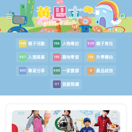
親子活動
人物專訪
親子育兒
1145
156
929
人間美事
趣味學習
升學導向
557
105
135
專家分享
一家健康
產品試用
693
465
4
我愛閱讀
117