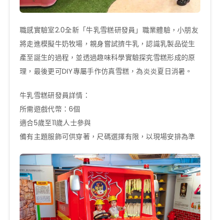
職感實驗室2.0全新「牛乳雪糕研發員」職業體驗，小朋友
將走進模擬牛奶牧場，親身嘗試擠牛乳，認識乳製品從生
產至誕生的過程，並透過趣味科學實驗探究雪糕形成的原
理，最後更可DIY專屬手作仿真雪糕，為炎炎夏日消暑。
牛乳雪糕研發員詳情：
所需遊戲代幣：6個
適合5歲至11歲人士參與
備有主題服飾可供穿著，尺碼選擇有限，以現場安排為準