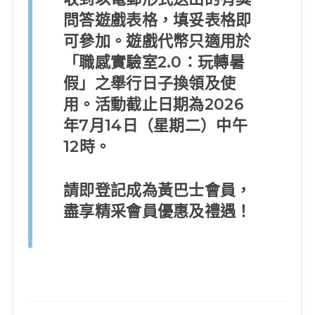
問答遊戲表格，填妥表格即
可參加。遊戲代幣只適用於
「職感實驗室
2.0
：玩轉暑
假」之舉行日子換領及使
用。活動截止日期為
2026
年
7
月
14
日（星期二）中午
12
時
。
請即登記成為黃巴士會員，
盡享精采會員優惠及禮遇！