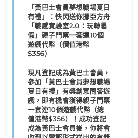
「黃巴士會員夢想職場夏日
有禮」：快閃送你挪亞方舟
「職感實驗室2.0：玩轉暑
假」親子門票
一套
連10個
遊戲代幣（價值港幣
$356）
現凡登記成為黃巴士會員，
參加「黃巴士會員夢想職場
夏日有禮」有獎創意問答遊
戲，即有機會獲得親子門票
一套連
10
個遊戲代幣（總
值港幣
$356
）！成功登記
成為黃巴士會員後，你將會
收到以電郵形式送出的有獎