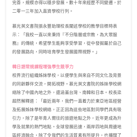
完善，規模亦得以穩步發展。數十年來經歷不同變遷，於
二零一三年加入直資學校行列。
慕光英文書院張永豐助理校長闡述學校的教學目標時表
示：「我校一直以來秉持『不分階層或宗教，為大眾服
務』的傳統，希望學生能夠享受學習，從中發掘屬於自己
的發展路向，同時培育學生發展國際視野。」
韓日語常規課程增強學生競爭力
校界流行組織姊妹學校，以便學生與來自不同文化及背景
的同齡夥伴交流，開拓視野。慕光英文書院的姊妹學校網
絡除了中國內地之外，還涵蓋台灣、南韓和日本。校長梁
超然解釋道：「最近兩年，我們一直着力於東亞地區經營
及拓展姊妹學校網絡，正正因為這些地區對同學們具有吸
引力，除了是年青人嚮往的旅遊地點之外，近年更成為升
學及就業的熱門地點。全球發展迅速，兩岸四地與周邊地
區經濟融合，除了令我們的生活質素有所提升，也擴闊了