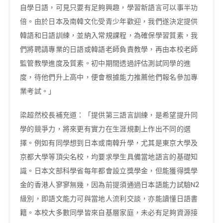
自學日語，可見只要有足夠興趣，學習新語言可以事半功
倍。由於日本及南韓文化受青少年歡迎，我們遂決定提供
韓語和日語訓練，並納入常規課程，為確保學習質素，我
們將聘請專業的日語或韓語老師負責教學，再由本校老師
監管教學進度及質素。初中期間透過評估測試同學的進
度，待他們升上高中，便會根據能力推薦他們報名參加專
業考試。」
梁超然校長補充道：「提供第三語言訓練，是希望提升同
學的競爭力，將來更有實力在生涯規劃上作出不同的選
擇。例如有同學想到日本或南韓升學，尤其是東京大學及
京都大學等頂尖名校，均要求學生具備當地語言的基礎知
識。日本文部科學省每年都會設立獎學金，但能獲得獎學
金的香港人寥寥無幾，因為前提須通過日本語能力試驗N2
級別，即語文能力可與當地人流利交談，亦能讀懂日語書
籍。本校大多數同學皆來自基層家庭，未必有足夠資源接