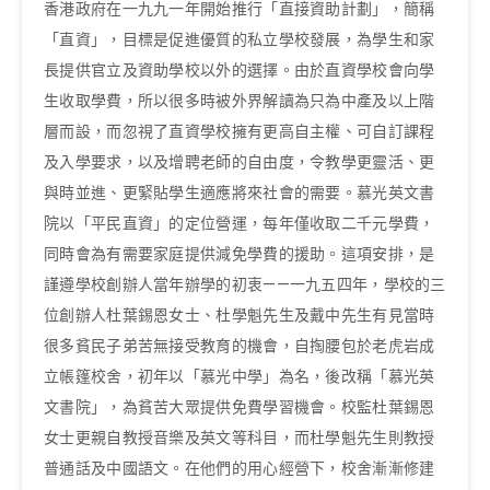
香港政府在一九九一年開始推行「直接資助計劃」，簡稱
「直資」，目標是促進優質的私立學校發展，為學生和家
長提供官立及資助學校以外的選擇。由於直資學校會向學
生收取學費，所以很多時被外界解讀為只為中產及以上階
層而設，而忽視了直資學校擁有更高自主權、可自訂課程
及入學要求，以及增聘老師的自由度，令教學更靈活、更
與時並進、更緊貼學生適應將來社會的需要。慕光英文書
院以「平民直資」的定位營運，每年僅收取二千元學費，
同時會為有需要家庭提供減免學費的援助。這項安排，是
謹遵學校創辦人當年辦學的初衷——一九五四年，學校的三
位創辦人杜葉錫恩女士、杜學魁先生及戴中先生有見當時
很多貧民子弟苦無接受教育的機會，自掏腰包於老虎岩成
立帳篷校舍，初年以「慕光中學」為名，後改稱「慕光英
文書院」，為貧苦大眾提供免費學習機會。校監杜葉錫恩
女士更親自教授音樂及英文等科目，而杜學魁先生則教授
普通話及中國語文。在他們的用心經營下，校舍漸漸修建