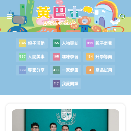
親子活動
人物專訪
親子育兒
1145
155
929
人間美事
趣味學習
升學導向
557
105
134
專家分享
一家健康
產品試用
693
465
4
我愛閱讀
117