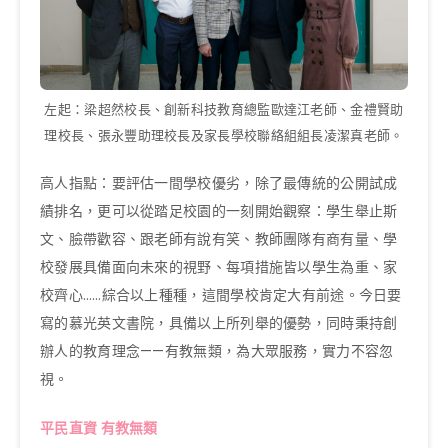
左起：梁超然校長、創新科技教育總監歐達江老師、金禮賢助
理校長、張永豐助理校長及家長學校聯絡組組長凌潔真老師。
高人指點：要評估一間學校優劣，除了最傳統的公開試成
績排名，更可以從踏足校園的一刻開始觀察：學生舉止斯
文、臉帶歡容、跟老師有說有笑、教師團隊有商有量、學
校發展具備面向未來的視野、每項措施皆以學生為重、家
校齊心……綜合以上種種，這間學校肯定大有前途。今日要
寫的慕光英文書院，具備以上所列舉的優勢，同時秉持創
辦人的教育理念——有教無類，為大眾服務，實力不容忽
視。
平民直資 有教無類