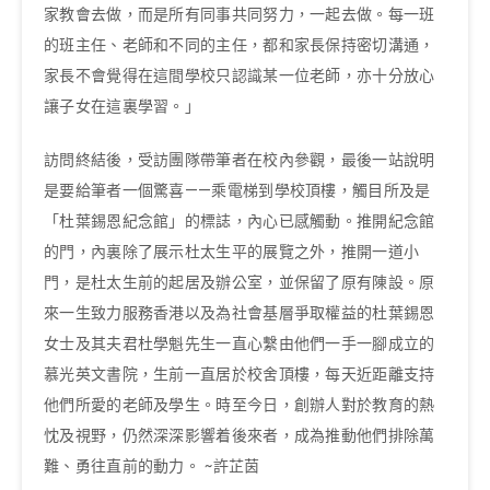
家教會去做，而是所有同事共同努力，一起去做。每一班
的班主任、老師和不同的主任，都和家長保持密切溝通，
家長不會覺得在這間學校只認識某一位老師，亦十分放心
讓子女在這裏學習。」
訪問終結後，受訪團隊帶筆者在校內參觀，最後一站說明
是要給筆者一個驚喜——乘電梯到學校頂樓，觸目所及是
「杜葉錫恩紀念館」的標誌，內心已感觸動。推開紀念館
的門，內裏除了展示杜太生平的展覽之外，推開一道小
門，是杜太生前的起居及辦公室，並保留了原有陳設。原
來一生致力服務香港以及為社會基層爭取權益的杜葉錫恩
女士及其夫君杜學魁先生一直心繫由他們一手一腳成立的
慕光英文書院，生前一直居於校舍頂樓，每天近距離支持
他們所愛的老師及學生。時至今日，創辦人對於教育的熱
忱及視野，仍然深深影響着後來者，成為推動他們排除萬
難、勇往直前的動力。 ~許芷茵