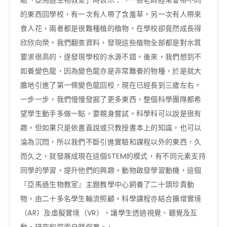
紹「亞馬遜生物教室」時表示：「一些老師經常會帶不同
的東西回學校，有一次有人帶了含羞草，另一次有人帶來
食人花，兩者都是很難種植的植物，在學校卻竟然成長得
欣欣向榮。我們翻查資料，發現這些植物全部都是對水質
要求很高的，遂發現學校的水源不錯。後來，我們想到不
如養變色龍，因為變色龍亦是非常難養的物種，於是就大
膽地引進了第一條變色龍回校，現在已經長到三歲左右。
一步一步，我們慢慢發掘了更多東西，整個科學團隊都希
望學生動手多做一點，要親身嘗試。科學科可以說是很有
趣，但如果只是依書直說或只教授書本上的知識，也可以
淪為沉悶，所以我們不斷引進實驗和課程以外的東西，久
而久之，就發展成現在這個STEM的模式，有不同元素支持
同學的學習，提升他們的興趣。動物啟發學習動機，這個
『亞馬遜生物教室』主題教學中心飼養了二十頭珍貴動
物，由二十多名學生輪流照顧。科學課程亦結合擴增實境
（AR）及虛擬實境（VR），讓學生透過視覺、聽覺及互