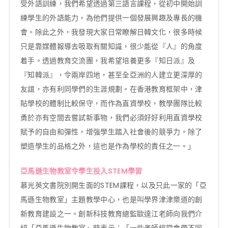
受外語訓練，我們希望透過第三語言課程，從初中開始訓
練學生的外語能力，為他們提供一個發展興趣及專長的機
會。除此之外，我發現大家日常瞭解日韓文化，很多時候
只是靠媒體報導去吸取有關知識，很少能從『人』的角度
着手。透過教育交流團，我希望培養更多『知日派』及
『知韓派』，令兩岸四地，甚至全亞洲的人建立更深厚的
友誼，亦有利同學們的生涯規劃。在香港教育框架中，津
貼學校的體制比較保守，而作為直資學校，教學團隊比較
勇於亦有空間去嘗試新事物，我們必須好好利用直資學校
賦予的自由和彈性，增強學生踏入社會後的競爭力。除了
塑造學生的品格之外，這也是作為學校的責任之一。」
亞馬遜生物教室令學生投入STEM學習
慕光英文書院別開生面的STEM課程，以及只此一家的「亞
馬遜生物教室」主題教學中心，也是叫學界津津樂道的創
新教育建設之一。創新科技教育總監歐達江老師向我們介