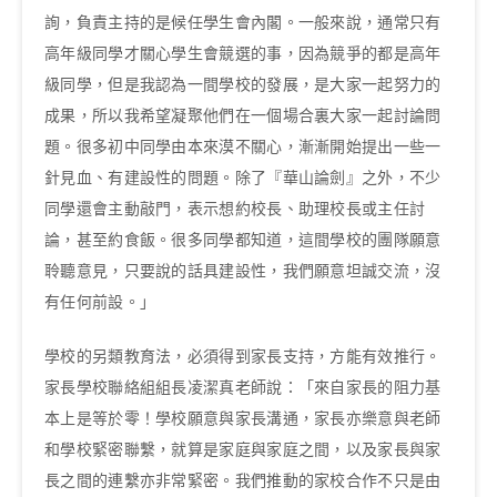
詢，負責主持的是候任學生會內閣。一般來說，通常只有
高年級同學才關心學生會競選的事，因為競爭的都是高年
級同學，但是我認為一間學校的發展，是大家一起努力的
成果，所以我希望凝聚他們在一個場合裏大家一起討論問
題。很多初中同學由本來漠不關心，漸漸開始提出一些一
針見血、有建設性的問題。除了『華山論劍』之外，不少
同學還會主動敲門，表示想約校長、助理校長或主任討
論，甚至約食飯。很多同學都知道，這間學校的團隊願意
聆聽意見，只要說的話具建設性，我們願意坦誠交流，沒
有任何前設。」
學校的另類教育法，必須得到家長支持，方能有效推行。
家長學校聯絡組組長凌潔真老師說：「來自家長的阻力基
本上是等於零！學校願意與家長溝通，家長亦樂意與老師
和學校緊密聯繫，就算是家庭與家庭之間，以及家長與家
長之間的連繫亦非常緊密。我們推動的家校合作不只是由