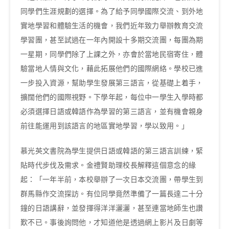
同學們生涯規劃的選擇。為了給予同學國際交流、到外地
實地學習和體驗生活的機會，我們近年致力舉辦教育交流
學習團，甚至試過在一年內開設十多期交流團，每團為期
一星期，同學們除了上課之外，亦會於當地民宿寄住，體
驗當地人情與文化，藉此拓展他們的國際網絡。學校已進
一步投入資源，幫助學生發展第三語言，從基礎上着手，
擴闊他們的國際視野。下學年起，每位中一學生入學時都
必須選擇日語或韓語作為學習的第三語言，並有機會親身
前往能運用到該語言的地區實地學習，學以致用。」
慕光英文書院為學生提供日語或韓語的第三語言訓練，緊
貼時代步伐及需求。金禮賢助理校長解釋這個意念的緣
起：「一年半前，本校舉辦了一次日本交流團，帶學生到
群馬縣作交流探訪。有位同學竟然準備了一篇長達二十分
鐘的日語講辭，並發揮得洋洋灑灑，甚至連當地師生也讚
歎不已。事後詢問他，才知道他是透過網上影片及日劇等