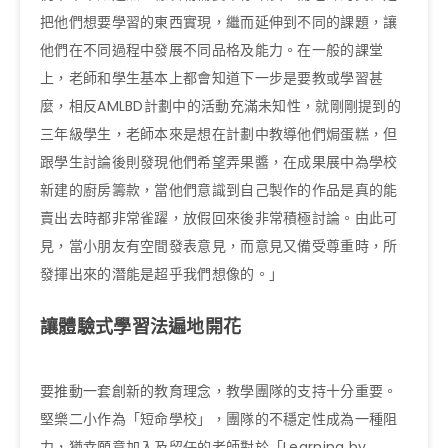
把他們想要學習的東西實現，繼而延伸到不同的課題，讓
他們在不同過程中發展不同品格及能力。在一般的課堂
上，老師和學生基本上都會知道下一步是要教或學習甚
麼，相反AMLBD計劃中的活動充滿未知性，就剛剛提到的
三年級學生，老師本來是想在計劃中教導他們焗蛋糕，但
跟學生討論後則發現他們希望弄果醬，在成果展中為學校
新建的廚房籌款，當他們意識到自己製作的作品是真的能
賣出去時都非常雀躍，放假回來後非常積極討論。由此可
見，當小朋友有空間發表意見，而意見又備受尊重時，所
發揮出來的潛能是超乎我們想像的。」
讓體驗式學習法遍地開花
要推動一套創新的教育理念，教學團隊的支持十分重要。
堅樂二小作為「短命學校」，團隊的不穩定性成為一種阻
力，猶幸願意加入及留任的老師對於「Learning by