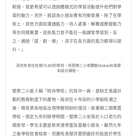
較弱，我更希望可以透過體驗式的學習活動提升他們對學
習的動力。另外，我認為小朋友應有均衡發展，除了在學
術上，其他方面如溝通能力、待人處事、解難或應變能力
等亦同樣重要，這些能力並不能在一般課堂學習到，反
之，通過『感．創．做』，孩子在各方面的能力都得以提
升。」
其他有意在校推行LBD的學校，到堅樂二小來體驗Maker自造課
和設計課程。
堅樂二小是人稱「短命學校」的其中一員，是缺乏長遠計
劃的教育制度下的產物。政府在十年前的小學殺校潮之
後，眼見某些地區出現學額短缺的情況，故重開三間棄置
學校，限定九年的辦學時間。堅樂二小坐落於人口老化的
順安邨，學生主要是新來港學童及基層小朋友。雖然九年
之後學校就會結束，但蕭校長堅持要把最好的投放於學生