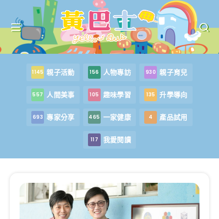
親子活動
人物專訪
親子育兒
1145
156
930
人間美事
趣味學習
升學導向
557
105
135
專家分享
一家健康
產品試用
693
465
4
我愛閱讀
117