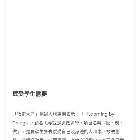
感受學生需要
「教育大同」創辦人張惠侶表示：「『Learning by
Doing』，顧名思義就是邊做邊學。項目名叫『感．創．
做』，是要學生多去感受自己及身邊的人和事，敢去創