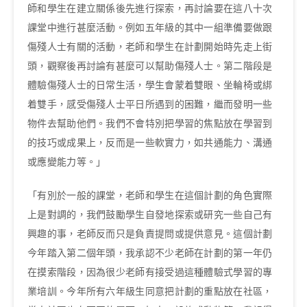
師和學生在建立關係後先進行探索，再討論要在這八十次
課堂中進行甚麼活動。例如五年級的其中一組準備要做跟
傷殘人士有關的活動，老師和學生在計劃開始時先走上街
頭，觀察後再討論有甚麼可以幫助傷殘人士。第二階段是
體驗傷殘人士的日常生活，學生會蒙着雙眼、坐輪椅或綁
着雙手，感受傷殘人士平日所遇到的困難，繼而發明一些
物件去幫助他們。我們不會特別把學習的焦點放在學習到
的技巧或成果上，反而是一些軟實力，如共通能力、溝通
或應變能力等。」
「有別於一般的課堂，老師和學生在這個計劃的角色實際
上是對調的，我們鼓勵學生自發地探索或研究一些自己有
興趣的事，老師反而只是負責提問或提供意見。這個計劃
今年踏入第二個年頭，我承認不少老師在計劃的第一年仍
在摸索階段，因為很少老師有接受過這種體驗式學習的專
業培訓。今年所有六年級生同意把計劃的重點放在社區，