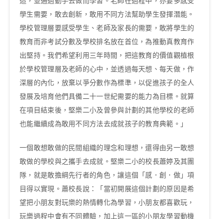
造，並通過動手去做而學習。老師在過程中，亦要多感受
學生需要，敢去創新，敢用不同方法幫助學生發揮潛能。
學校管理層要感受學生、老師及家長的需要，敢將學生的
教育而非考試分數及學校排名放在首位，為推動真教育作
出堅持。我們希望利用三年時間，把這教育的價值觀植根
於學校管理層及老師的心中，並透過每天想、每天做，作
深層的內化，放棄以爭分數作為標準，以促進孩子的全人
發展及培育他們具備二十一世紀需要的能力為目標。就算
在項目結束後，堅樂二小及曾參與計劃的其他學校的老師
也能繼續成為敢用不同方法去成就孩子的教育典範。」
一個敢想敢做的民間組織的理念和理想，還得由另一敢想
敢做的學校與之攜手去成就。堅樂二小的校長蕭婷及其團
隊，就是敢擔綱先行者的角色，讓這個「感．創．做」項
目得以實現。蕭校長說：「當初開展這個計劃的原因是希
望把小朋友對玩樂的熱情轉化為學習，小朋友都喜歡玩，
玩樂過程中會有不同體驗，加上這一區的小朋友學習動機