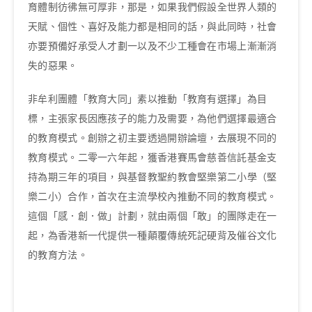
育體制彷彿無可厚非，那是，如果我們假設全世界人類的
天賦、個性、喜好及能力都是相同的話，與此同時，社會
亦要預備好承受人才劃一以及不少工種會在市場上漸漸消
失的惡果。
非牟利團體「教育大同」素以推動「教育有選擇」為目
標，主張家長因應孩子的能力及需要，為他們選擇最適合
的教育模式。創辦之初主要透過開辦論壇，去展現不同的
教育模式。二零一六年起，獲香港賽馬會慈善信託基金支
持為期三年的項目，與基督教聖約教會堅樂第二小學（堅
樂二小）合作，首次在主流學校內推動不同的教育模式。
這個「感．創．做」計劃，就由兩個「敢」的團隊走在一
起，為香港新一代提供一種顛覆傳統死記硬背及催谷文化
的教育方法。