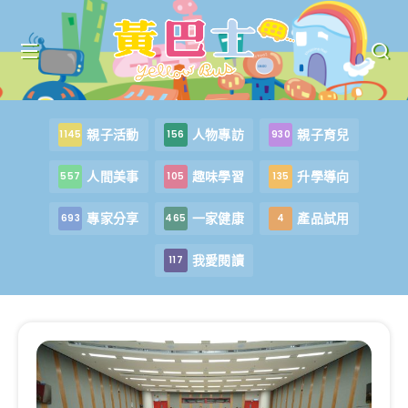
親子活動
人物專訪
親子育兒
1145
156
930
人間美事
趣味學習
升學導向
557
105
135
專家分享
一家健康
產品試用
693
465
4
我愛閱讀
117