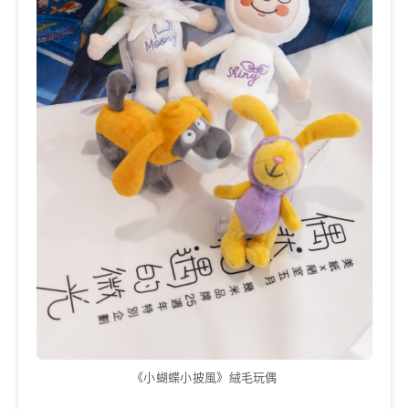
《小蝴蝶小披風》絨毛玩偶