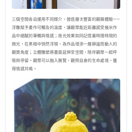
三個空間各自運用不同媒介，營造層次豐富的觀展體驗——
浮雕賦予畫作可觸及的溫度，讓觀眾能近距離感受幾米作
品中細膩的筆觸與情感；夜光效果如同記憶裏時隱時現的
微光，在黑暗中悄然浮現，為作品增添一層靜謐而動人的
觀賞角度；立體雕塑將畫面延伸至空間，陪伴觀眾一起呼
吸與停留。觀眾可以融入展覽，觀照自身的生命處境，獲
得情感共鳴。