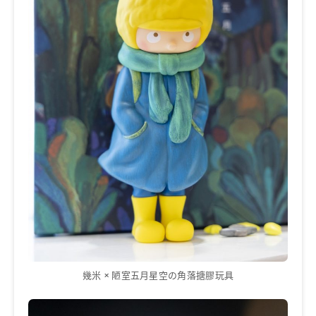
幾米 × 陋室五月星空の角落搪膠玩具