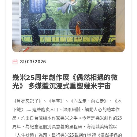
31/03/2026
幾米25周年創作展《偶然相遇的微
光》 多媒體沉浸式重塑幾米宇宙
《月亮忘記了》、《星空》、《向左走．向右走》、《地
下鐵》…… 這些膾炙人口、溫柔細膩、觸動人心的繪本作
品，均出自台灣繪本作家幾米之手。今年是幾米創作的25
周年，為紀念這個別具意義的里程碑，海港城美術館以
「人生狀態」為題，舉行幾米25載創作巡禮《偶然相遇的