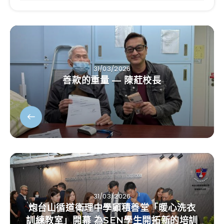
31/03/2026
善款的重量 — 陳葒校長
31/03/2026
炮台山循道衛理中學顧積善堂「暖心洗衣
訓練教室」開幕 為SEN學生開拓新的培訓