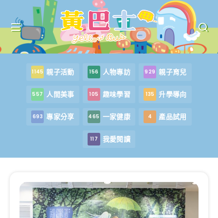
親子活動
人物專訪
親子育兒
1145
156
929
人間美事
趣味學習
升學導向
557
105
135
專家分享
一家健康
產品試用
693
465
4
我愛閱讀
117