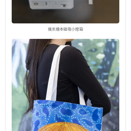
幾米繪本磁吸小燈箱