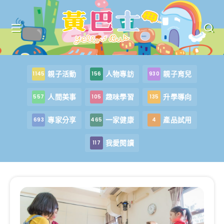
親子活動
人物專訪
親子育兒
1145
156
930
人間美事
趣味學習
升學導向
557
105
135
專家分享
一家健康
產品試用
693
465
4
我愛閱讀
117