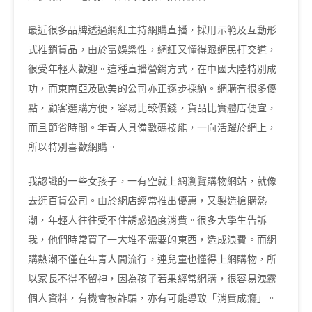
最近很多品牌透過網紅主持網購直播，採用示範及互動形
式推銷貨品，由於富娛樂性，網紅又懂得跟網民打交道，
很受年輕人歡迎。這種直播營銷方式，在中國大陸特別成
功，而東南亞及歐美的公司亦正逐步採納。網購有很多優
點，顧客選購方便，容易比較價錢，貨品比實體店便宜，
而且節省時間。年青人具備數碼技能，一向活躍於網上，
所以特別喜歡網購。
我認識的一些女孩子，一有空就上網瀏覽購物網站，就像
去逛百貨公司。由於網店經常推出優惠，又製造搶購熱
潮，年輕人往往受不住誘惑過度消費。很多大學生告訴
我，他們時常買了一大堆不需要的東西，造成浪費。而網
購熱潮不僅在年青人間流行，連兒童也懂得上網購物，所
以家長不得不留神，因為孩子若果經常網購，很容易洩露
個人資料，有機會被詐騙，亦有可能導致「消費成癮」。