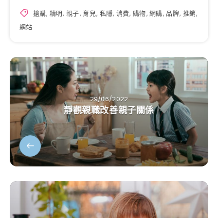
搶購
,
精明
,
親子
,
育兒
,
私隱
,
消費
,
購物
,
網購
,
品牌
,
推銷
,
網站
29/06/2022
靜觀親職改善親子關係