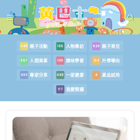
親子活動
人物專訪
親子育兒
1145
155
929
人間美事
趣味學習
升學導向
557
105
134
專家分享
一家健康
產品試用
693
465
4
我愛閱讀
117